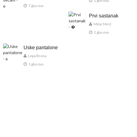
1 glasova
7 glasova
Prvi sastanak
Mitar Mirić
2 glasova
Uske pantalone
Lepa Brena
1 glasova