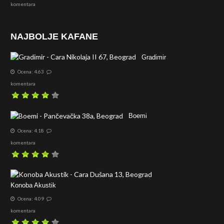
komentara
NAJBOLJE KAFANE
Gradimir
Ocena: 4.63
komentara
Boemi
Ocena: 4.18
komentara
Konoba Akustik
Ocena: 4.09
komentara