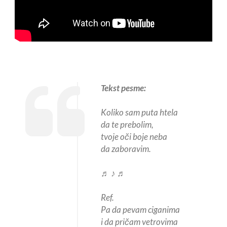
Tekst pesme:
Koliko sam puta htela
da te prebolim,
tvoje oči boje neba
da zaboravim.
♬ ♪ ♬
Ref.
Pa da pevam ciganima
i da pričam vetrovima