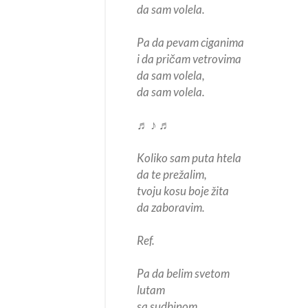
da sam volela.
Pa da pevam ciganima
i da pričam vetrovima
da sam volela,
da sam volela.
♬ ♪ ♬
Koliko sam puta htela
da te prežalim,
tvoju kosu boje žita
da zaboravim.
Ref.
Pa da belim svetom
lutam
sa sudbinom