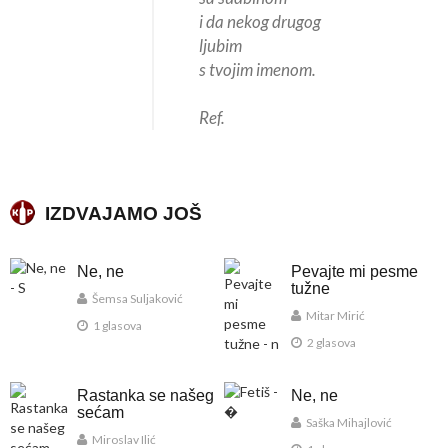
i da nekog drugog
ljubim
s tvojim imenom.
Ref.
IZDVAJAMO JOŠ
Ne, ne
Pevajte mi pesme
tužne
Šemsa Suljaković
Mitar Mirić
1 glasova
2 glasova
Rastanka se našeg
Ne, ne
sećam
Saška Mihajlović
Miroslav Ilić