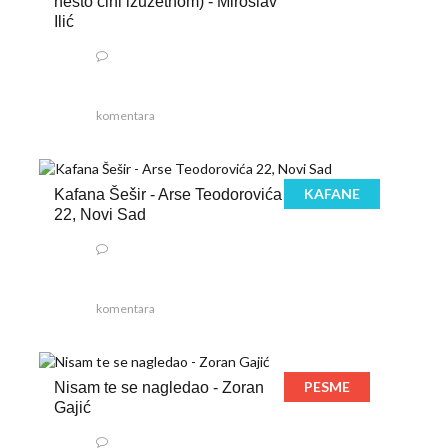
nešto čini izuzetnom) - Miroslav
Ilić
komentara
KAFANE
Kafana Šešir - Arse Teodorovića
22, Novi Sad
komentara
PESME
Nisam te se nagledao - Zoran
Gajić