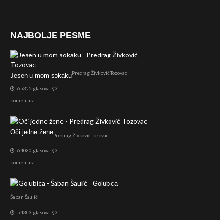
NAJBOLJE PESME
Predrag Živković Tozovac
Jesen u mom sokaku
65325 glasova
komentara
Oči jedne žene
Predrag Živković Tozovac
64080 glasova
komentara
Golubica
Šaban Šaulić
54303 glasova