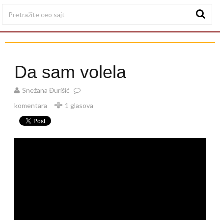
Da sam volela
Snežana Đurišić
komentara
1 glasova