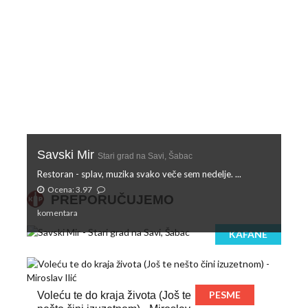
Savski Mir
Stari grad na Savi, Šabac
Restoran - splav, muzika svako veče sem nedelje. ...
Ocena: 3.97
PREPORUČUJEMO
komentara
KAFANE
PESME
Voleću te do kraja života (Još te