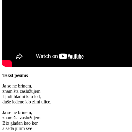
Tekst pesme:
Ja se ne brinem,
znam šta zaslužujem.
Ljudi hladni kao led,
duše ledene k'o zimi ulice.
Ja se ne brinem,
znam šta zaslužujem.
Bio gladan kao ker
a sada jurim sve