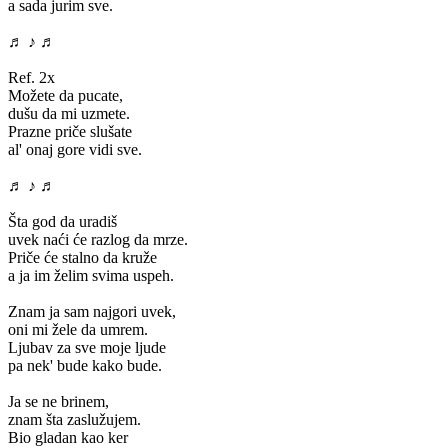
a sada jurim sve.
♬ ♪ ♬
Ref. 2x
Možete da pucate,
dušu da mi uzmete.
Prazne priče slušate
al' onaj gore vidi sve.
♬ ♪ ♬
Šta god da uradiš
uvek naći će razlog da mrze.
Priče će stalno da kruže
a ja im želim svima uspeh.
Znam ja sam najgori uvek,
oni mi žele da umrem.
Ljubav za sve moje ljude
pa nek' bude kako bude.
Ja se ne brinem,
znam šta zaslužujem.
Bio gladan kao ker