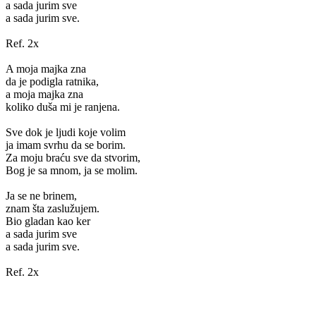
a sada jurim sve
a sada jurim sve.
Ref. 2x
A moja majka zna
da je podigla ratnika,
a moja majka zna
koliko duša mi je ranjena.
Sve dok je ljudi koje volim
ja imam svrhu da se borim.
Za moju braću sve da stvorim,
Bog je sa mnom, ja se molim.
Ja se ne brinem,
znam šta zaslužujem.
Bio gladan kao ker
a sada jurim sve
a sada jurim sve.
Ref. 2x