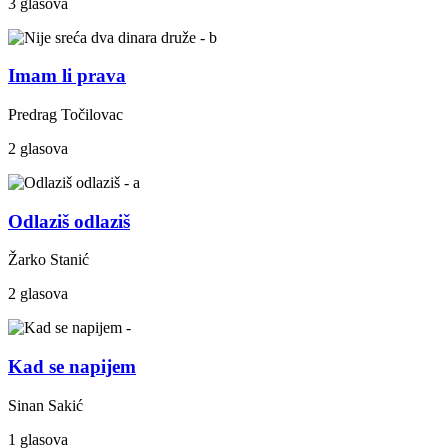
3 glasova
Imam li prava
Predrag Točilovac
2 glasova
Odlaziš odlaziš
Žarko Stanić
2 glasova
Kad se napijem
Sinan Sakić
1 glasova