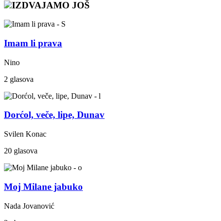
IZDVAJAMO JOŠ
Imam li prava
Nino
2 glasova
Dorćol, veče, lipe, Dunav
Svilen Konac
20 glasova
Moj Milane jabuko
Nada Jovanović