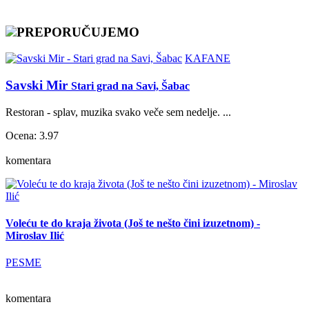
PREPORUČUJEMO
KAFANE
Savski Mir
Stari grad na Savi, Šabac
Restoran - splav, muzika svako veče sem nedelje. ...
Ocena: 3.97
komentara
Voleću te do kraja života (Još te nešto čini izuzetnom) -
Miroslav Ilić
PESME
komentara