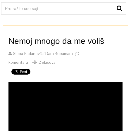
Nemoj mnogo da me voliš
Sloba Radanović i Dara Bubamara
komentara
2 glasova