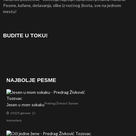
Pesme, kafane, dešavanja, slike iz noćnog života, sve na jednom
mestu!
BUDITE U TOKU!
NAJBOLJE PESME
Predrag Živković Tozovac
Jesen u mom sokaku
65325 glasova
komentara