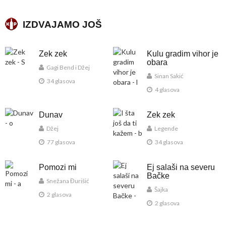
IZDVAJAMO JOŠ
Zek zek
Kulu gradim vihor je
obara
Gagi Bend i Džej
Sinan Sakić
34 glasova
4 glasova
Dunav
Zek zek
Džej
Legende
77 glasova
34 glasova
Pomozi mi
Ej salaši na severu
Bačke
Snežana Đurišić
Šajka
2 glasova
2 glasova