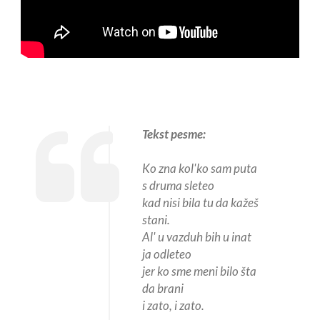
Tekst pesme:
Ko zna kol'ko sam puta
s druma sleteo
kad nisi bila tu da kažeš
stani.
Al' u vazduh bih u inat
ja odleteo
jer ko sme meni bilo šta
da brani
i zato, i zato.