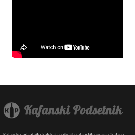
Kafanski podsetnik - kolekcija najboljih kafanskih pesama i kafana.