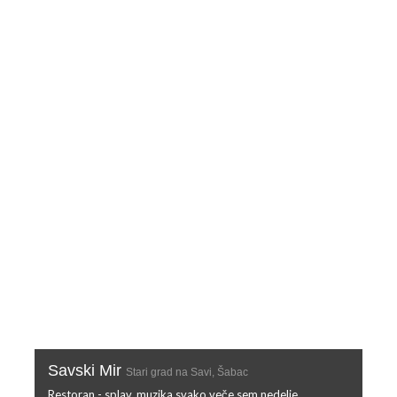
Savski Mir
Stari grad na Savi, Šabac
Restoran - splav, muzika svako veče sem nedelje. ...