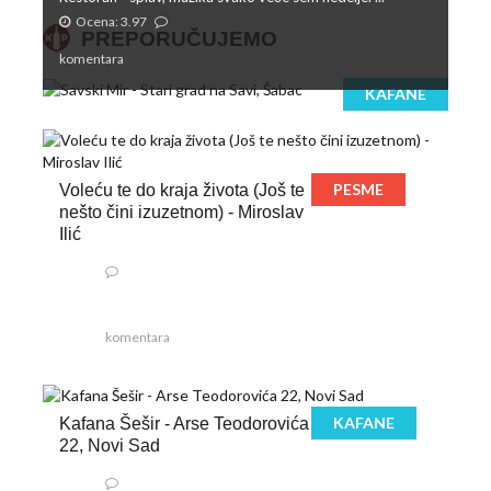
Ocena: 3.97
PREPORUČUJEMO
komentara
KAFANE
PESME
Voleću te do kraja života (Još te
nešto čini izuzetnom) - Miroslav
Ilić
komentara
KAFANE
Kafana Šešir - Arse Teodorovića
22, Novi Sad