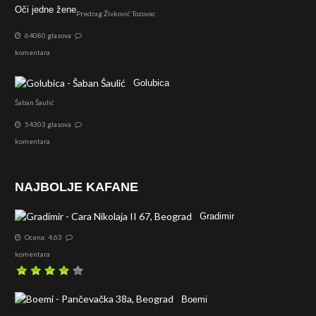
Oči jedne žene
Predrag Živković Tozovac
64080 glasova
komentara
Golubica
Šaban Šaulić
54303 glasova
komentara
NAJBOLJE KAFANE
Gradimir
Ocena: 4.63
komentara
Boemi