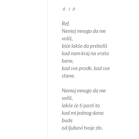
♬ ♪ ♬
Ref.
Nemoj mnogo da me
voliš,
biće lakše da preboliš
kad nam kraj na vrata
bane,
kad sve prođe, kad sve
stane.
Nemoj mnogo da me
voliš,
lakše će ti pasti to
kad mi jednog dana
bude
od ljubavi tvoje zlo.