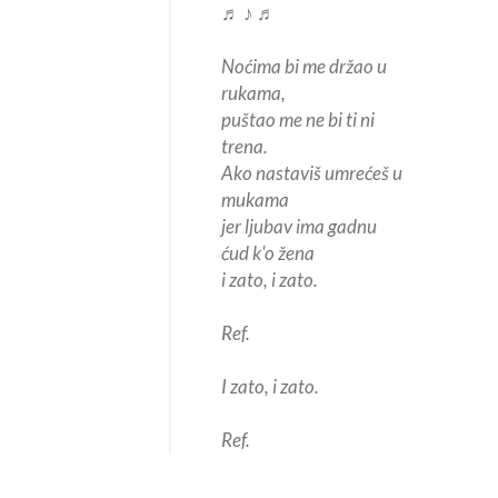
♬ ♪ ♬
Noćima bi me držao u
rukama,
puštao me ne bi ti ni
trena.
Ako nastaviš umrećeš u
mukama
jer ljubav ima gadnu
ćud k'o žena
i zato, i zato.
Ref.
I zato, i zato.
Ref.