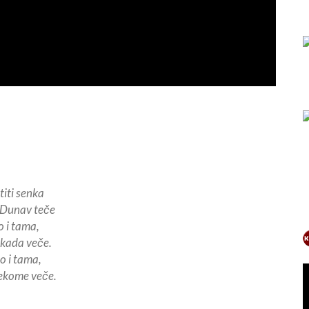
iti senka
o Dunav teče
lo i tama,
ekada veče.
lo i tama,
nekome veče.