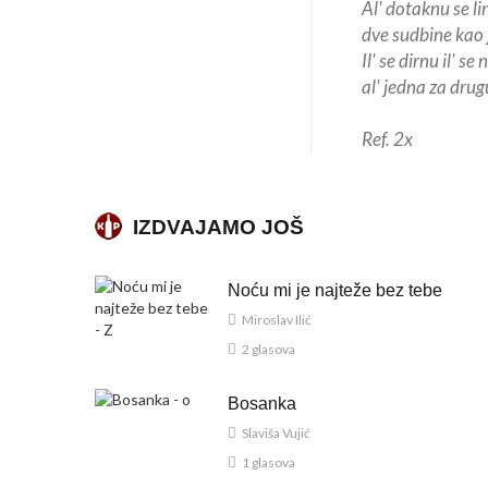
Al' dotaknu se lin
dve sudbine kao 
Il' se dirnu il' se
al' jedna za dru
Ref. 2x
IZDVAJAMO JOŠ
Noću mi je najteže bez tebe
Miroslav Ilić
2 glasova
Bosanka
Slaviša Vujić
1 glasova