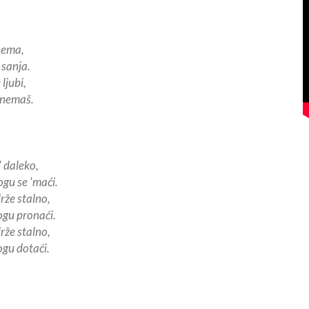
 nema,
 sanja.
 ljubi,
 nemaš.
' daleko,
gu se 'maći.
drže stalno,
ogu pronaći.
drže stalno,
gu dotaći.