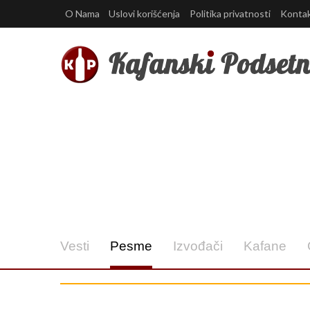
O Nama
Uslovi korišćenja
Politika privatnosti
Konta
Vesti
Pesme
Izvođači
Kafane