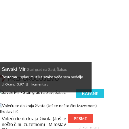
Savski Mir
Stari grad na Savi, Šabac
Restoran - splav, muzika svako veče sem nedelje. ...
PREPORUČUJEMO
Ocena: 3.97
komentara
KAFANE
PESME
Voleću te do kraja života (Još te
nešto čini izuzetnom) - Miroslav
komentara