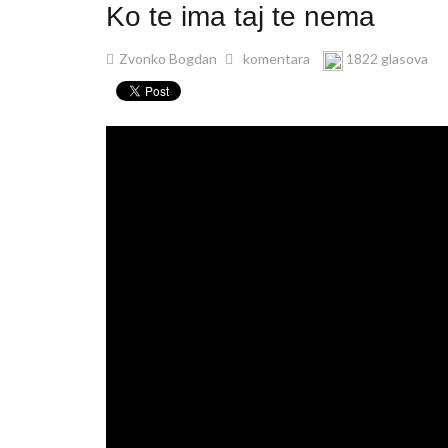
Ko te ima taj te nema
Zvonko Bogdan
komentara
1822 glasova