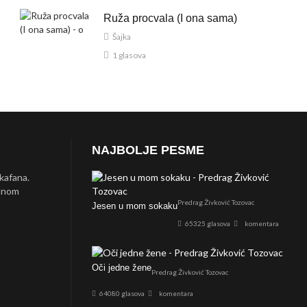
Ruža procvala (I ona sama)
Šajka
1 glasova
NAJBOLJE PESME
 kafana.
ednom
Predrag Živković Tozovac
Jesen u mom sokaku
65325 glasova
komentara
Oči jedne žene
Predrag Živković Tozovac
64080 glasova
komentara