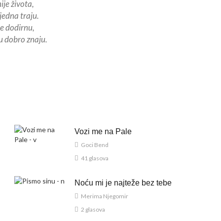
ije života,
jedna traju.
 ne dodirnu,
gu dobro znaju.
Vozi me na Pale
Goci Bend
41 glasova
Noću mi je najteže bez tebe
Merima Njegomir
2 glasova