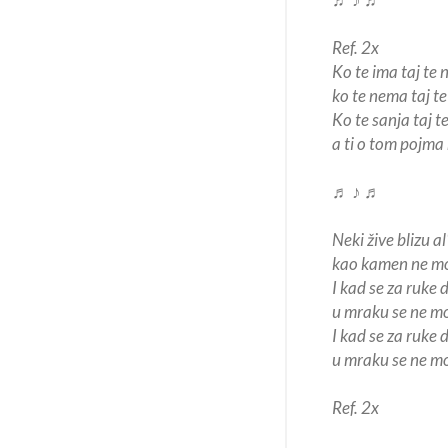
Ref. 2x
Ko te ima taj te
ko te nema taj te
Ko te sanja taj te
a ti o tom pojma
♬ ♪ ♬
Neki žive blizu al
kao kamen ne mo
I kad se za ruke 
u mraku se ne m
I kad se za ruke 
u mraku se ne mo
Ref. 2x