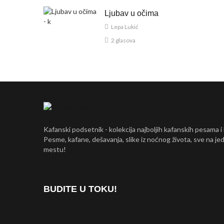
Ljubav u očima
Lepa Lukić
2 glasova
Kafanski podsetnik - kolekcija najboljih kafanskih pesama i
Pesme, kafane, dešavanja, slike iz noćnog života, sve na j
mestu!
BUDITE U TOKU!