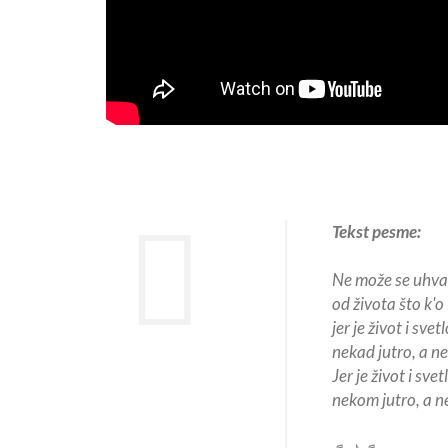
Tekst pesme:
Ne može se uhvat
od života što k'
jer je život i svet
nekad jutro, a n
Jer je život i svet
nekom jutro, a 
♬ ♪ ♬