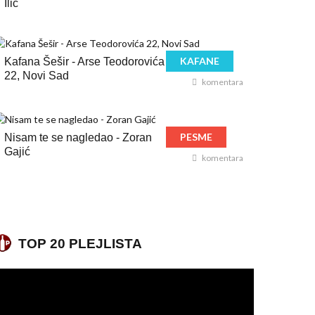
Ilić
KAFANE
Kafana Šešir - Arse Teodorovića
22, Novi Sad
komentara
PESME
Nisam te se nagledao - Zoran
Gajić
komentara
TOP 20 PLEJLISTA