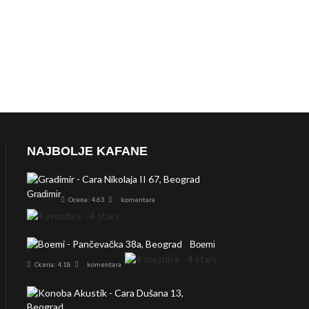
NAJBOLJE KAFANE
Gradimir
Ocena: 4.63
komentara
Boemi
Ocena: 4.18
komentara