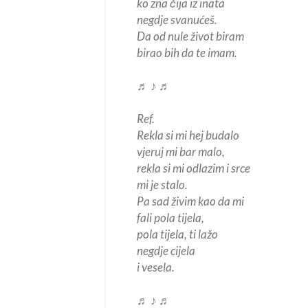
ko zna čija iz inata
negdje svanućeš.
Da od nule život biram
birao bih da te imam.
♬ ♪ ♬
Ref.
Rekla si mi hej budalo
vjeruj mi bar malo,
rekla si mi odlazim i srce
mi je stalo.
Pa sad živim kao da mi
fali pola tijela,
pola tijela, ti lažo
negdje cijela
i vesela.
♬ ♪ ♬