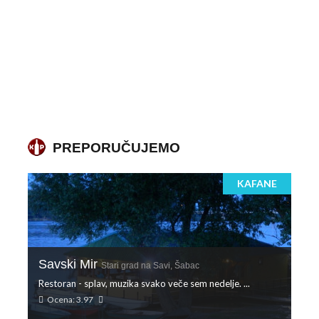
PREPORUČUJEMO
KAFANE
Savski Mir
Stari grad na Savi, Šabac
Restoran - splav, muzika svako veče sem nedelje. ...
Ocena: 3.97