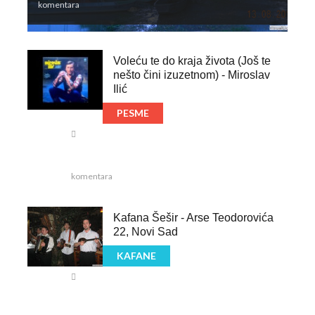
komentara
Voleću te do kraja života (Još te
nešto čini izuzetnom) - Miroslav
Ilić
PESME
komentara
Kafana Šešir - Arse Teodorovića
22, Novi Sad
KAFANE