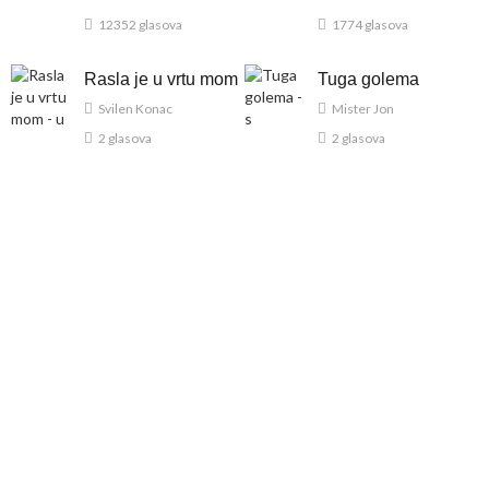
12352 glasova
1774 glasova
Rasla je u vrtu mom
Tuga golema
Svilen Konac
Mister Jon
2 glasova
2 glasova