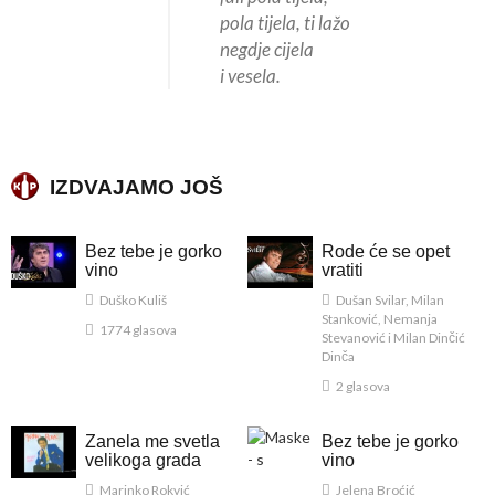
pola tijela, ti lažo
negdje cijela
i vesela.
IZDVAJAMO JOŠ
Bez tebe je gorko
Rode će se opet
vino
vratiti
Duško Kuliš
Dušan Svilar, Milan
Stanković, Nemanja
1774 glasova
Stevanović i Milan Dinčić
Dinča
2 glasova
Zanela me svetla
Bez tebe je gorko
velikoga grada
vino
Marinko Rokvić
Jelena Broćić