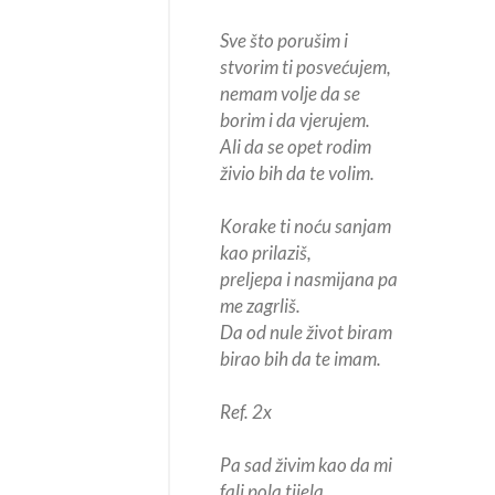
Sve što porušim i
stvorim ti posvećujem,
nemam volje da se
borim i da vjerujem.
Ali da se opet rodim
živio bih da te volim.
Korake ti noću sanjam
kao prilaziš,
preljepa i nasmijana pa
me zagrliš.
Da od nule život biram
birao bih da te imam.
Ref. 2x
Pa sad živim kao da mi
fali pola tijela,