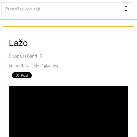
Lažo
Lapsus Band
komentara
2 glasova