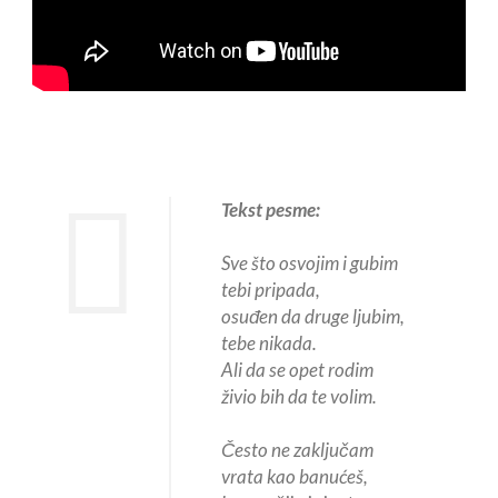
Tekst pesme:
Sve što osvojim i gubim
tebi pripada,
osuđen da druge ljubim,
tebe nikada.
Ali da se opet rodim
živio bih da te volim.
Često ne zaključam
vrata kao banućeš,