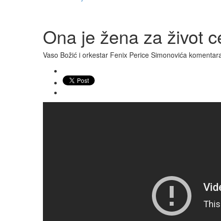
Ona je žena za život c
Vaso Božić i orkestar Fenix Perice Simonovića
komentar