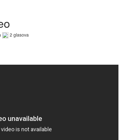
eo
a
2 glasova