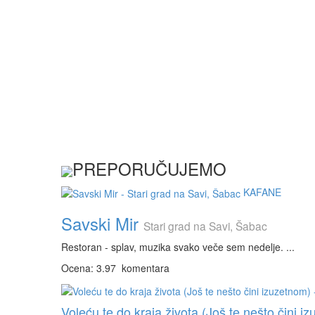
PREPORUČUJEMO
KAFANE
Savski Mir
Stari grad na Savi, Šabac
Restoran - splav, muzika svako veče sem nedelje. ...
Ocena: 3.97
komentara
Voleću te do kraja života (Još te nešto čini iz