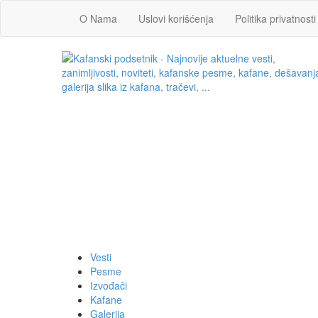
O Nama
Uslovi korišćenja
Politika privatnosti
Vesti
Pesme
Izvođači
Kafane
Galerija