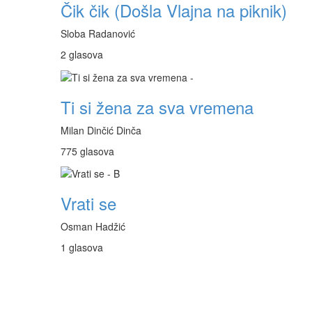
Čik čik (Došla Vlajna na piknik)
Sloba Radanović
2 glasova
Ti si žena za sva vremena
Milan Dinčić Dinča
775 glasova
Vrati se
Osman Hadžić
1 glasova