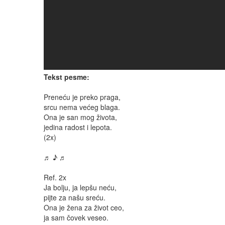
Tekst pesme:
Preneću je preko praga,
srcu nema većeg blaga.
Ona je san mog života,
jedina radost i lepota.
(2x)
♬ ♪ ♬
Ref. 2x
Ja bolju, ja lepšu neću,
pijte za našu sreću.
Ona je žena za život ceo,
ja sam čovek veseo.