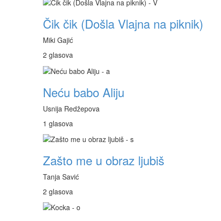
Čik čik (Došla Vlajna na piknik)
Miki Gajić
2 glasova
Neću babo Aliju
Usnija Redžepova
1 glasova
Zašto me u obraz ljubiš
Tanja Savić
2 glasova