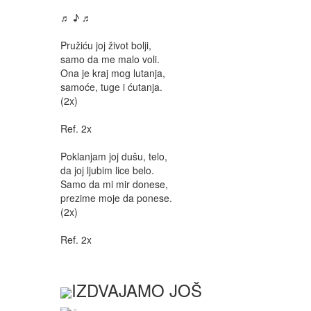
♬ ♪ ♬
Pružiću joj život bolji,
samo da me malo voli.
Ona je kraj mog lutanja,
samoće, tuge i ćutanja.
(2x)
Ref. 2x
Poklanjam joj dušu, telo,
da joj ljubim lice belo.
Samo da mi mir donese,
prezime moje da ponese.
(2x)
Ref. 2x
IZDVAJAMO JOŠ