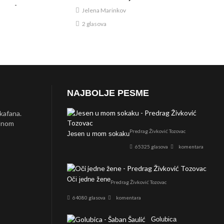
Jelena Marinkov
2 glasova
NAJBOLJE PESME
 kafana.
ednom
Predrag Živković Tozovac
Jesen u mom sokaku
65325 glasova
komentara
Oči jedne žene
Predrag Živković Tozovac
64080 glasova
komentara
Golubica