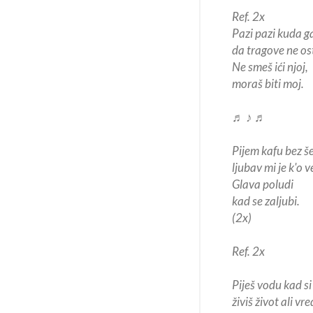
Ref. 2x
Pazi pazi kuda g
da tragove ne os
Ne smeš ići njoj,
moraš biti moj.
♬ ♪ ♬
Pijem kafu bez š
ljubav mi je k'o 
Glava poludi
kad se zaljubi.
(2x)
Ref. 2x
Piješ vodu kad si
živiš život ali vr