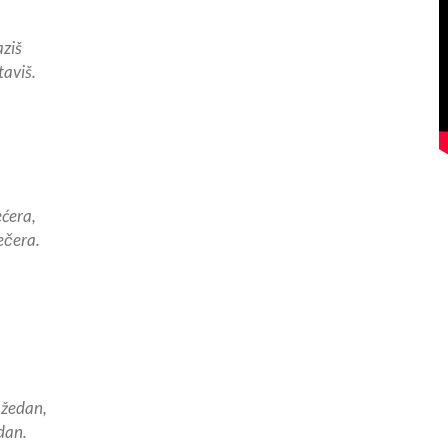
aziš
taviš.
ećera,
večera.
 žedan,
edan.