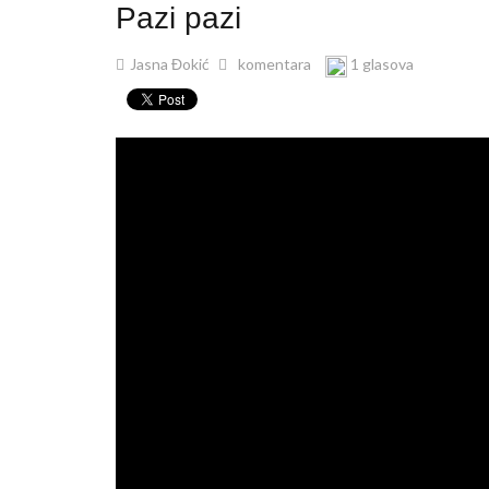
Pazi pazi
Jasna Đokić
komentara
1 glasova