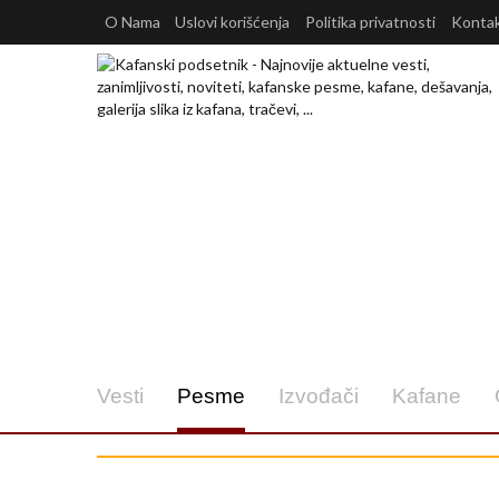
O Nama
Uslovi korišćenja
Politika privatnosti
Konta
Vesti
Pesme
Izvođači
Kafane