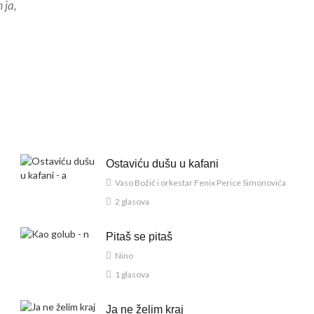
 ja,
Ostaviću dušu u kafani
Vaso Božić i orkestar Fenix Perice Simonovića
2 glasova
Pitaš se pitaš
Nino
1 glasova
Ja ne želim kraj