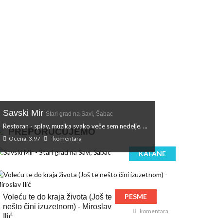
Savski Mir
Stari grad na Savi, Šabac
Restoran - splav, muzika svako veče sem nedelje. ...
PREPORUČUJEMO
Ocena: 3.97
komentara
KAFANE
PESME
Voleću te do kraja života (Još te
nešto čini izuzetnom) - Miroslav
komentara
Ilić