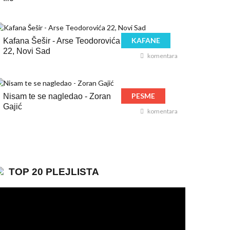
KAFANE
Kafana Šešir - Arse Teodorovića
22, Novi Sad
komentara
PESME
Nisam te se nagledao - Zoran
Gajić
komentara
TOP 20 PLEJLISTA