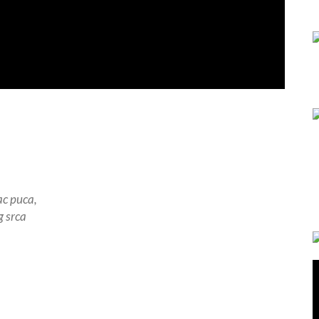
ac puca,
g srca