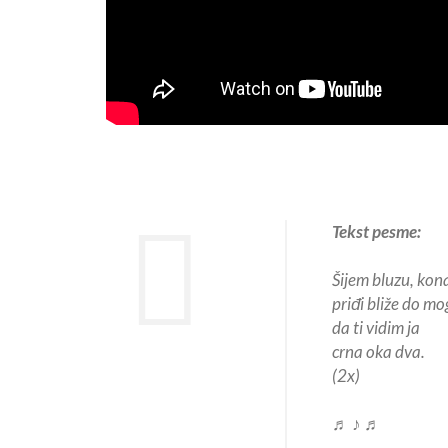
Tekst pesme:
Šijem bluzu, kon
priđi bliže do mo
da ti vidim ja
crna oka dva.
(2x)
♬ ♪ ♬