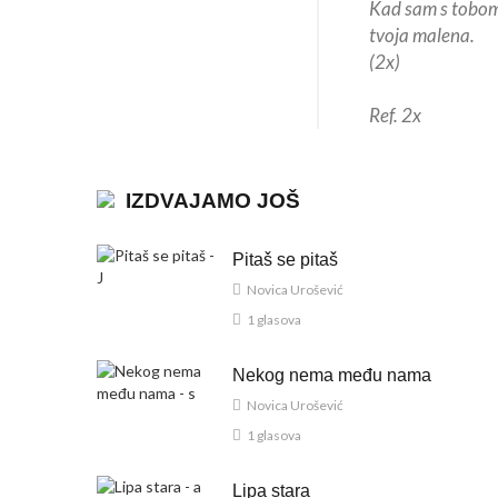
Kad sam s tobom
tvoja malena.
(2x)
Ref. 2x
IZDVAJAMO JOŠ
Pitaš se pitaš
Novica Urošević
1 glasova
Nekog nema među nama
Novica Urošević
1 glasova
Lipa stara