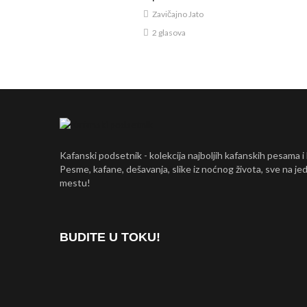
Zavičajno Jato
2 glasova
Kafanski podsetnik - kolekcija najboljih kafanskih pesama i
Pesme, kafane, dešavanja, slike iz noćnog života, sve na j
mestu!
BUDITE U TOKU!