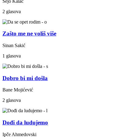
Sejo Kalač
2 glasova
Zašto me ne voliš više
Sinan Sakić
1 glasova
Dobro bi mi došla
Bane Mojićević
2 glasova
Dođi da ludujemo
Ipče Ahmedovski