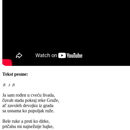
Tekst pesme:
♬ ♪ ♬
Ja sam rođen u cveću livada,
čuvah stada pokraj reke Gruže,
al' zavoleh devojku iz grada
sa usnama ko pupoljak ruže.
Bele ruke a prsti ko dirke,
pričahu mi najnežnije bajke,