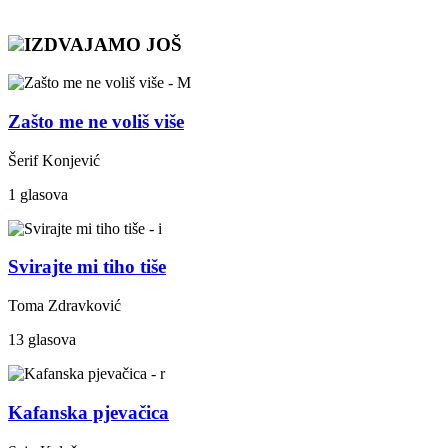
IZDVAJAMO JOŠ
Zašto me ne voliš više
Šerif Konjević
1 glasova
Svirajte mi tiho tiše
Toma Zdravković
13 glasova
Kafanska pjevačica