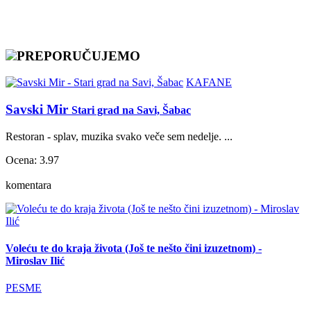
PREPORUČUJEMO
KAFANE
Savski Mir
Stari grad na Savi, Šabac
Restoran - splav, muzika svako veče sem nedelje. ...
Ocena: 3.97
komentara
Voleću te do kraja života (Još te nešto čini izuzetnom) -
Miroslav Ilić
PESME