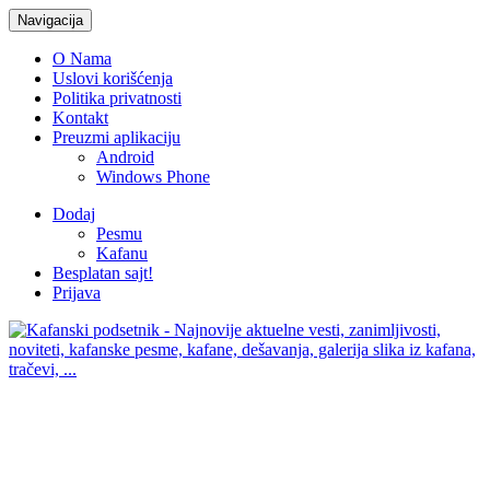
Navigacija
O Nama
Uslovi korišćenja
Politika privatnosti
Kontakt
Preuzmi aplikaciju
Android
Windows Phone
Dodaj
Pesmu
Kafanu
Besplatan sajt!
Prijava