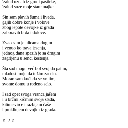
'zalud uzdah iz grudi pastirke,
'zalud suze moje stare majke.
Sin sam plavih šuma i livada,
gajih dobre konje i volove,
zbog lepote devojke iz grada
zaboravih brda i dolove.
Zvao sam je ulicama dugim
i venuo ko trava jesenja,
jednog dana spazih je sa drugim
zagrljenu u senci kestenja.
Šta sad mogu već bol svoj da patim,
mladost moju da tužim zacelo.
Morao sam kući da se vratim,
svome domu u rođeno selo.
I sad opet svoga vranca jašem
i u krčmi krčmim svoja stada,
kitim svirce i razbijam čaše
i proklinjem devojku iz grada.
♬ ♪ ♬