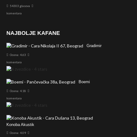
54303 glasova
komentara
NAJBOLJE KAFANE
Gradimir
Ocena: 4.63
komentara
Boemi
Ocena: 4.18
komentara
Konoba Akustik
Ocena: 4.09