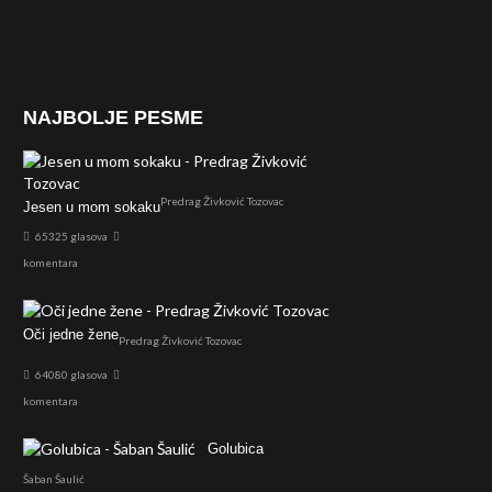
NAJBOLJE PESME
Predrag Živković Tozovac
Jesen u mom sokaku
65325 glasova
komentara
Oči jedne žene
Predrag Živković Tozovac
64080 glasova
komentara
Golubica
Šaban Šaulić