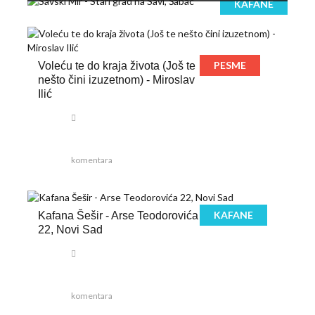
KAFANE
PESME
Voleću te do kraja života (Još te
nešto čini izuzetnom) - Miroslav
Ilić
komentara
KAFANE
Kafana Šešir - Arse Teodorovića
22, Novi Sad
komentara