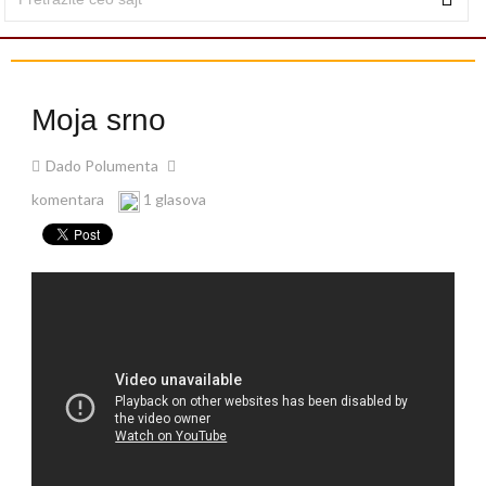
Moja srno
Dado Polumenta
komentara
1 glasova