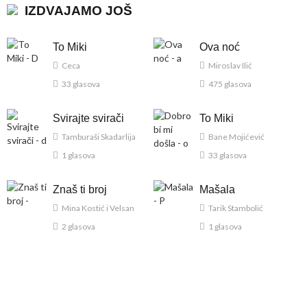
IZDVAJAMO JOŠ
To Miki
Ova noć
Ceca
Miroslav Ilić
33 glasova
475 glasova
Svirajte svirači
To Miki
Tamburaši Skadarlija
Bane Mojićević
1 glasova
33 glasova
Znaš ti broj
Mašala
Mina Kostić i Velsan
Tarik Stambolić
2 glasova
1 glasova