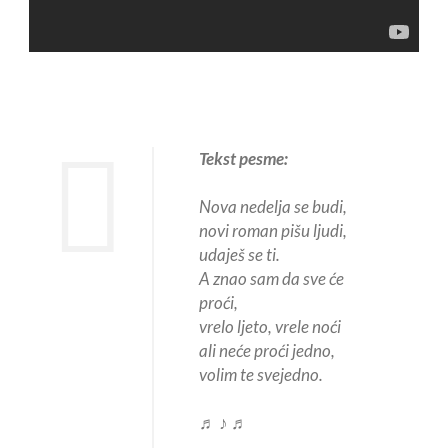
Tekst pesme:
Nova nedelja se budi,
novi roman pišu ljudi,
udaješ se ti.
A znao sam da sve će
proći,
vrelo ljeto, vrele noći
ali neće proći jedno,
volim te svejedno.
♬ ♪ ♬