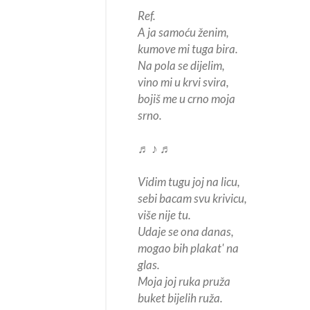
Ref.
A ja samoću ženim,
kumove mi tuga bira.
Na pola se dijelim,
vino mi u krvi svira,
bojiš me u crno moja
srno.
♬ ♪ ♬
Vidim tugu joj na licu,
sebi bacam svu krivicu,
više nije tu.
Udaje se ona danas,
mogao bih plakat' na
glas.
Moja joj ruka pruža
buket bijelih ruža.