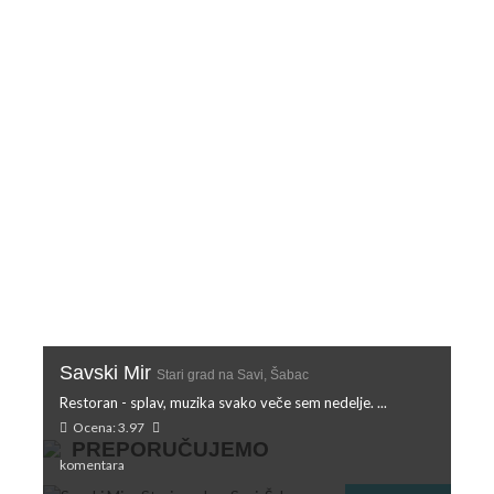
Savski Mir
Stari grad na Savi, Šabac
Restoran - splav, muzika svako veče sem nedelje. ...
Ocena: 3.97
PREPORUČUJEMO
komentara