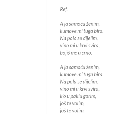
Ref.
A ja samoću ženim,
kumove mi tuga bira.
Na pola se dijelim,
vino mi u krvi svira,
bojiš me u crno.
A ja samoću ženim,
kumove mi tuga bira.
Na pola se dijelim,
vino mi u krvi svira,
k'o u paklu gorim,
još te volim,
još te volim.