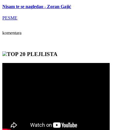
Nisam te se nagledao - Zoran Gajić
PESME
komentara
TOP 20 PLEJLISTA