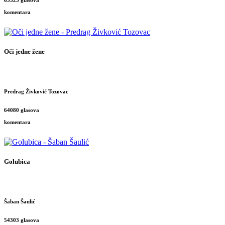
komentara
Oči jedne žene
Predrag Živković Tozovac
64080 glasova
komentara
Golubica
Šaban Šaulić
54303 glasova