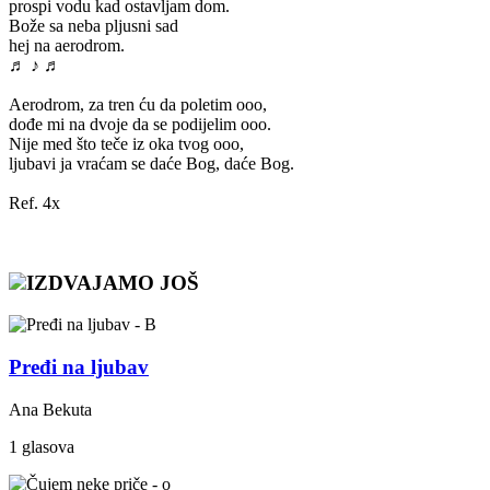
prospi vodu kad ostavljam dom.
Bože sa neba pljusni sad
hej na aerodrom.
♬ ♪ ♬
Aerodrom, za tren ću da poletim ooo,
dođe mi na dvoje da se podijelim ooo.
Nije med što teče iz oka tvog ooo,
ljubavi ja vraćam se daće Bog, daće Bog.
Ref. 4x
IZDVAJAMO JOŠ
Pređi na ljubav
Ana Bekuta
1 glasova