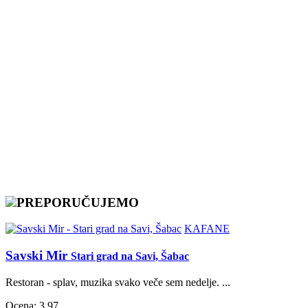
PREPORUČUJEMO
KAFANE
Savski Mir
Stari grad na Savi, Šabac
Restoran - splav, muzika svako veče sem nedelje. ...
Ocena: 3.97