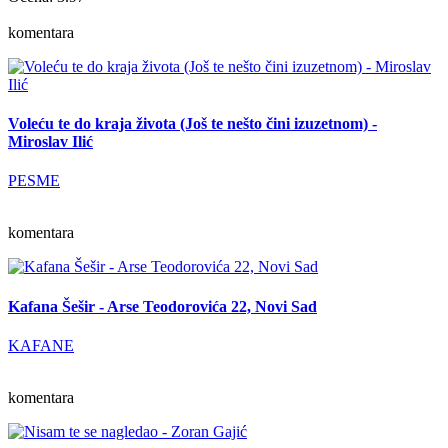
komentara
Voleću te do kraja života (Još te nešto čini izuzetnom) -
Miroslav Ilić
PESME
komentara
Kafana Šešir - Arse Teodorovića 22, Novi Sad
KAFANE
komentara