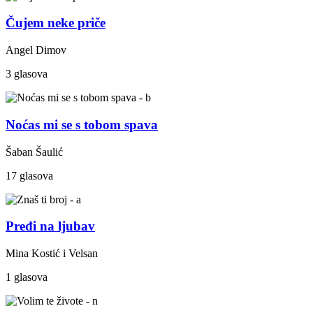
Čujem neke priče
Angel Dimov
3 glasova
Noćas mi se s tobom spava
Šaban Šaulić
17 glasova
Pređi na ljubav
Mina Kostić i Velsan
1 glasova