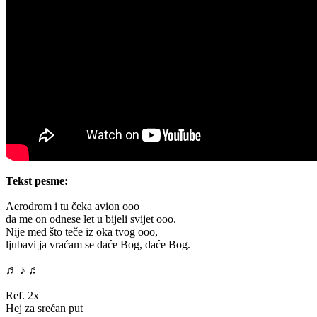
Tekst pesme:
Aerodrom i tu čeka avion ooo
da me on odnese let u bijeli svijet ooo.
Nije med što teče iz oka tvog ooo,
ljubavi ja vraćam se daće Bog, daće Bog.
♬ ♪ ♬
Ref. 2x
Hej za srećan put