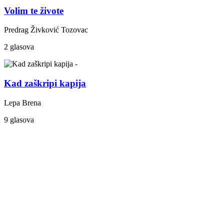
Volim te živote
Predrag Živković Tozovac
2 glasova
Kad zaškripi kapija
Lepa Brena
9 glasova