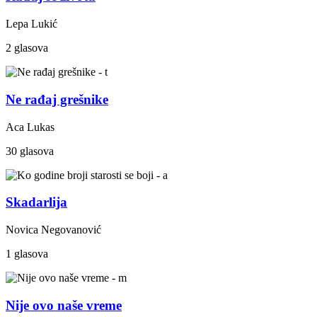
Lepa Lukić
2 glasova
Ne rađaj grešnike
Aca Lukas
30 glasova
Skadarlija
Novica Negovanović
1 glasova
Nije ovo naše vreme