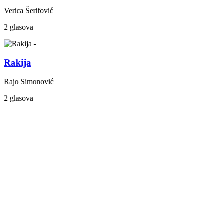
Verica Šerifović
2 glasova
Rakija
Rajo Simonović
2 glasova