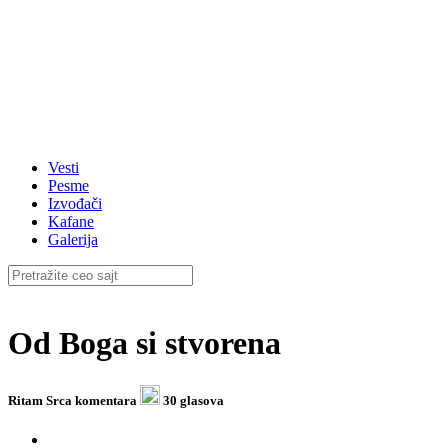
Vesti
Pesme
Izvođači
Kafane
Galerija
Od Boga si stvorena
Ritam Srca
komentara
30 glasova