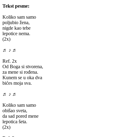
Tekst pesme:
Koliko sam samo
poljubio žena,
nigde kao tebe
lepotice nema.
(2x)
♬ ♪ ♬
Ref. 2x
Od Boga si stvorena,
za mene si rođena.
Kunem se u oka dva
bićes moja sva.
♬ ♪ ♬
Koliko sam samo
obišao sveta,
da sad pored mene
lepotica šeta.
(2x)