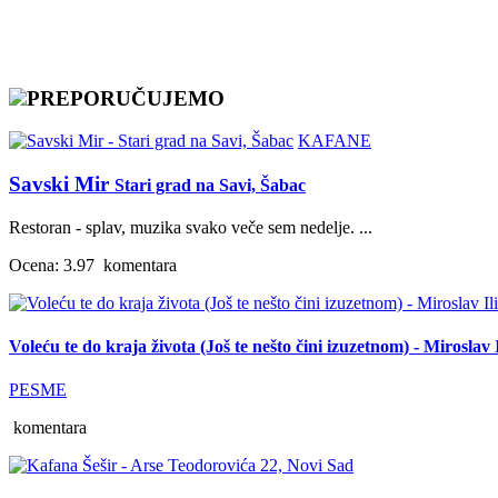
PREPORUČUJEMO
KAFANE
Savski Mir
Stari grad na Savi, Šabac
Restoran - splav, muzika svako veče sem nedelje. ...
Ocena: 3.97
komentara
Voleću te do kraja života (Još te nešto čini izuzetnom) - Miroslav I
PESME
komentara