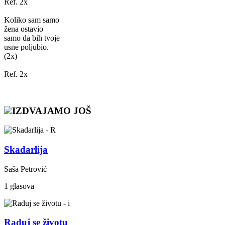
Ref. 2x
Koliko sam samo
žena ostavio
samo da bih tvoje
usne poljubio.
(2x)
Ref. 2x
IZDVAJAMO JOŠ
Skadarlija
Saša Petrović
1 glasova
Raduj se životu