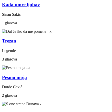
Kada umre ljubav
Sinan Sakić
1 glasova
Trezan
Legende
3 glasova
Pesmo moja
Đorđe Čavić
2 glasova