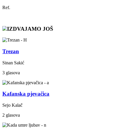
Ref.
IZDVAJAMO JOŠ
Trezan
Sinan Sakić
3 glasova
Kafanska pjevačica
Sejo Kalač
2 glasova