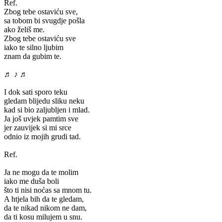
Ref.
Zbog tebe ostaviću sve,
sa tobom bi svugdje pošla
ako želiš me.
Zbog tebe ostaviću sve
iako te silno ljubim
znam da gubim te.
♬ ♪ ♬
I dok sati sporo teku
gledam blijedu sliku neku
kad si bio zaljubljen i mlad.
Ja još uvjek pamtim sve
jer zauvijek si mi srce
odnio iz mojih grudi tad.
Ref.
Ja ne mogu da te molim
iako me duša boli
što ti nisi noćas sa mnom tu.
A htjela bih da te gledam,
da te nikad nikom ne dam,
da ti kosu milujem u snu.