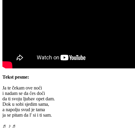
Tekst pesme:
Ja te čekam ove noći
i nadam se da ćes doći
da ti svoju ljubav opet dam.
Dok u sobi sjedim sama,
a napolju svud je tama
ja se pitam da l' si i ti sam.
♬ ♪ ♬