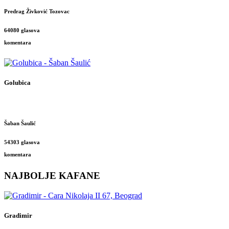
Predrag Živković Tozovac
64080 glasova
komentara
Golubica
Šaban Šaulić
54303 glasova
komentara
NAJBOLJE KAFANE
Gradimir