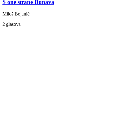
S one strane Dunava
Miloš Bojanić
2 glasova