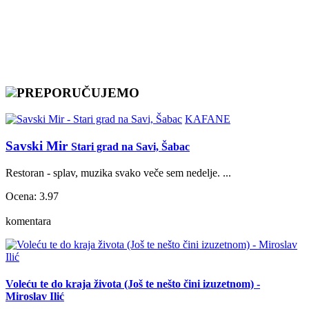
PREPORUČUJEMO
KAFANE
Savski Mir
Stari grad na Savi, Šabac
Restoran - splav, muzika svako veče sem nedelje. ...
Ocena: 3.97
komentara
Voleću te do kraja života (Još te nešto čini izuzetnom) -
Miroslav Ilić