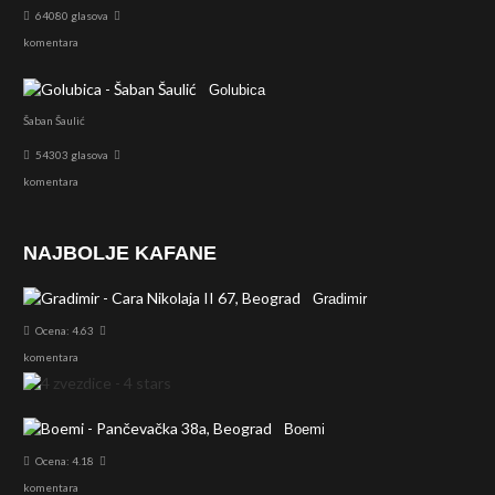
64080 glasova
komentara
Golubica
Šaban Šaulić
54303 glasova
komentara
NAJBOLJE KAFANE
Gradimir
Ocena: 4.63
komentara
Boemi
Ocena: 4.18
komentara