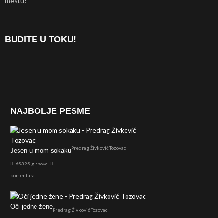
mestu!
BUDITE U TOKU!
NAJBOLJE PESME
Predrag Živković Tozovac
Jesen u mom sokaku
65325 glasova
komentara
Oči jedne žene
Predrag Živković Tozovac