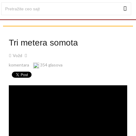
Tri metera somota
Vožd
komentara
354 glasova