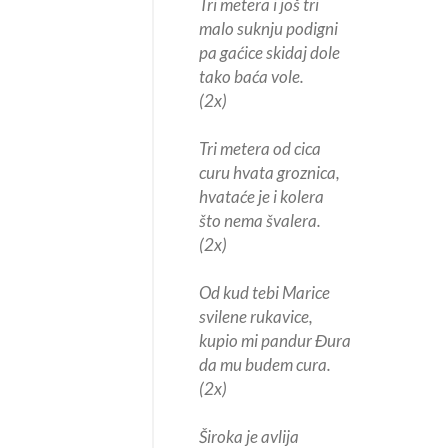
Tri metera i još tri
malo suknju podigni
pa gaćice skidaj dole
tako baća vole.
(2x)
Tri metera od cica
curu hvata groznica,
hvataće je i kolera
što nema švalera.
(2x)
Od kud tebi Marice
svilene rukavice,
kupio mi pandur Đura
da mu budem cura.
(2x)
Široka je avlija