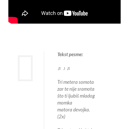
Tekst pesme:
♬ ♪ ♬
Tri metera somota
zar te nije sramota
što ti ljubiš mladog
momka
matora devojka.
(2x)