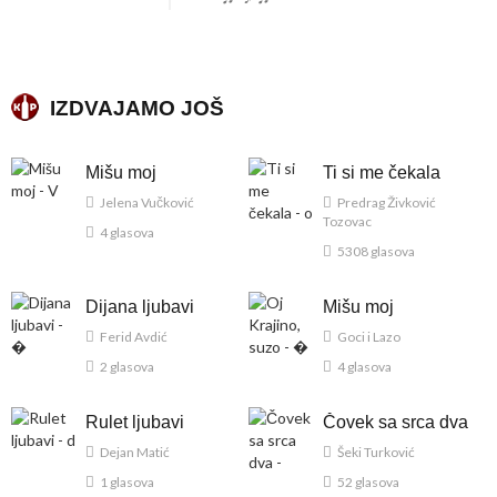
IZDVAJAMO JOŠ
Mišu moj
Ti si me čekala
Jelena Vučković
Predrag Živković
Tozovac
4 glasova
5308 glasova
Dijana ljubavi
Mišu moj
Ferid Avdić
Goci i Lazo
2 glasova
4 glasova
Rulet ljubavi
Čovek sa srca dva
Dejan Matić
Šeki Turković
1 glasova
52 glasova