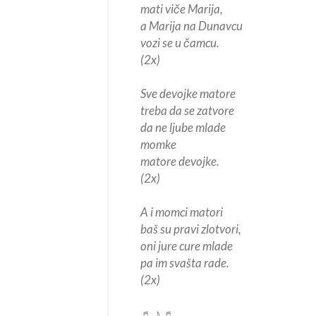
mati viče Marija,
a Marija na Dunavcu
vozi se u čamcu.
(2x)
Sve devojke matore
treba da se zatvore
da ne ljube mlade
momke
matore devojke.
(2x)
A i momci matori
baš su pravi zlotvori,
oni jure cure mlade
pa im svašta rade.
(2x)
♬ ♪ ♬