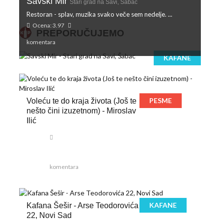
Savski Mir
Stari grad na Savi, Šabac
Restoran - splav, muzika svako veče sem nedelje. ...
Ocena: 3.97
PREPORUČUJEMO
komentara
KAFANE
PESME
Voleću te do kraja života (Još te
nešto čini izuzetnom) - Miroslav
Ilić
komentara
KAFANE
Kafana Šešir - Arse Teodorovića
22, Novi Sad