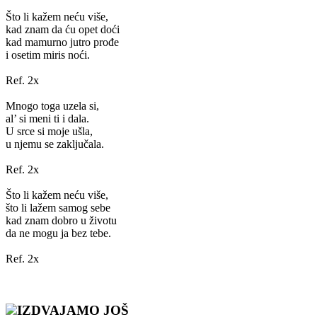
Što li kažem neću više,
kad znam da ću opet doći
kad mamurno jutro prođe
i osetim miris noći.
Ref. 2x
Mnogo toga uzela si,
al’ si meni ti i dala.
U srce si moje ušla,
u njemu se zaključala.
Ref. 2x
Što li kažem neću više,
što li lažem samog sebe
kad znam dobro u životu
da ne mogu ja bez tebe.
Ref. 2x
IZDVAJAMO JOŠ