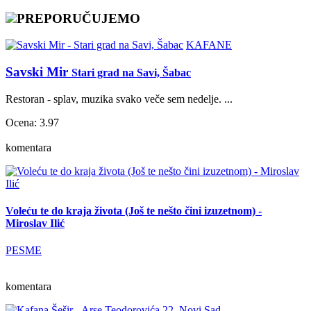
PREPORUČUJEMO
KAFANE
Savski Mir
Stari grad na Savi, Šabac
Restoran - splav, muzika svako veče sem nedelje. ...
Ocena: 3.97
komentara
Voleću te do kraja života (Još te nešto čini izuzetnom) -
Miroslav Ilić
PESME
komentara