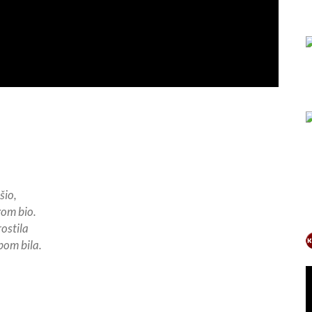
šio,
gom bio.
ostila
bom bila.