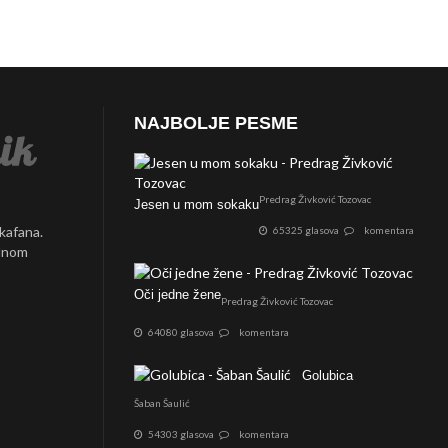
NAJBOLJE PESME
Predrag Živković Tozovac
Jesen u mom sokaku
 kafana.
65325 glasova
komentara
ednom
Oči jedne žene
Predrag Živković Tozovac
64080 glasova
komentara
Golubica
Šaban Šaulić
54303 glasova
komentara