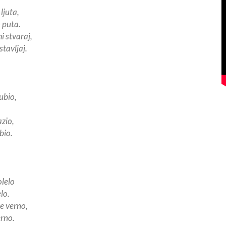
ljuta,
o puta.
i stvaraj,
stavljaj.
jubio,
zio,
bio.
lelo
lo.
ne verno,
rno.