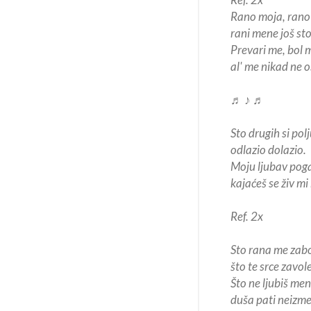
Rano moja, rano 
rani mene još st
Prevari me, bol m
al' me nikad ne o
♬ ♪ ♬
Sto drugih si pol
odlazio dolazio.
Moju ljubav poga
kajaćeš se živ mi 
Ref. 2x
Sto rana me zabo
što te srce zavole
Što ne ljubiš me
duša pati neizme