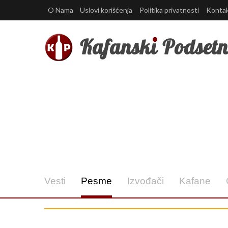
O Nama
Uslovi korišćenja
Politika privatnosti
Konta
Vesti
Pesme
Izvođači
Kafane