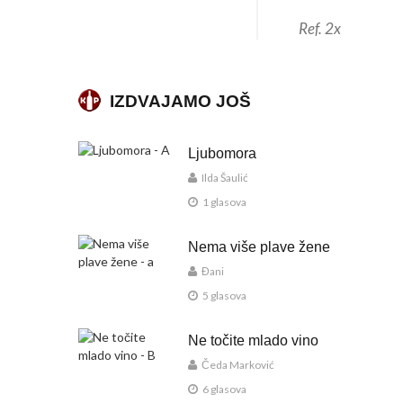
Ref. 2x
IZDVAJAMO JOŠ
Ljubomora
Ilda Šaulić
1 glasova
Nema više plave žene
Đani
5 glasova
Ne točite mlado vino
Čeda Marković
6 glasova