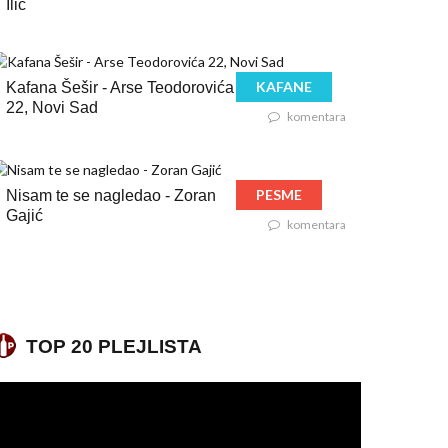
Ilić
KAFANE
Kafana Šešir - Arse Teodorovića
22, Novi Sad
komentara
PESME
Nisam te se nagledao - Zoran
Gajić
komentara
TOP 20 PLEJLISTA