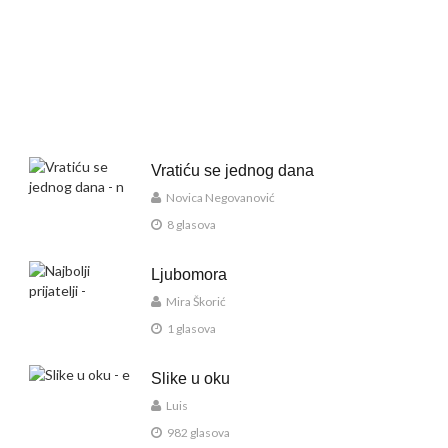
Vratiću se jednog dana
Novica Negovanović
8 glasova
Ljubomora
Mira Škorić
1 glasova
Slike u oku
Luis
982 glasova