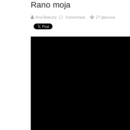
Rano moja
Ana Bekuta
komentara
27 glasova