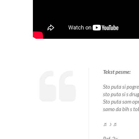
Tekst pesme:
Sto puta si pogre
sto puta si s dru
Sto puta sam opr
samo da bih s to
♬ ♪ ♬
Ref. 2x