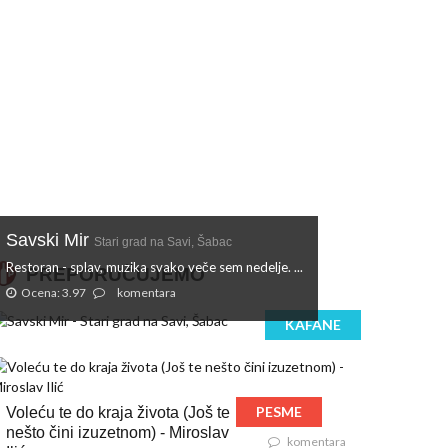
Savski Mir
Stari grad na Savi, Šabac
Restoran - splav, muzika svako veče sem nedelje. ...
PREPORUČUJEMO
Ocena: 3.97
komentara
KAFANE
PESME
Voleću te do kraja života (Još te
nešto čini izuzetnom) - Miroslav
komentara