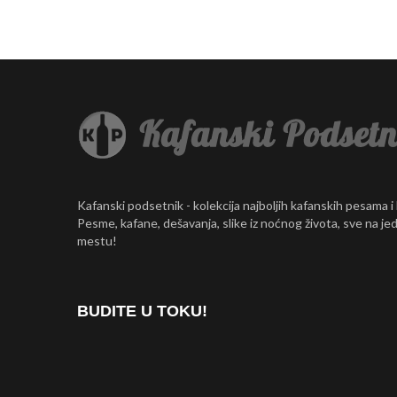
Kafanski podsetnik - kolekcija najboljih kafanskih pesama i
Pesme, kafane, dešavanja, slike iz noćnog života, sve na j
mestu!
BUDITE U TOKU!