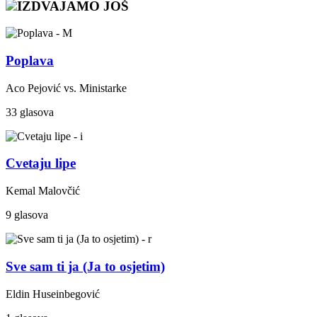
IZDVAJAMO JOŠ
Poplava
Aco Pejović vs. Ministarke
33 glasova
Cvetaju lipe
Kemal Malovčić
9 glasova
Sve sam ti ja (Ja to osjetim)
Eldin Huseinbegović