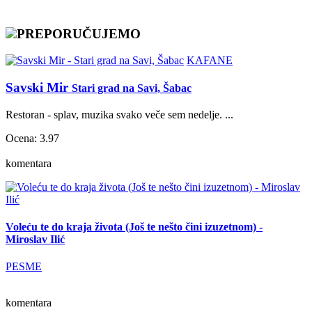
PREPORUČUJEMO
KAFANE
Savski Mir
Stari grad na Savi, Šabac
Restoran - splav, muzika svako veče sem nedelje. ...
Ocena: 3.97
komentara
Voleću te do kraja života (Još te nešto čini izuzetnom) -
Miroslav Ilić
PESME
komentara