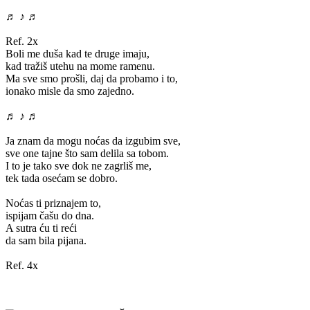
♬ ♪ ♬
Ref. 2x
Boli me duša kad te druge imaju,
kad tražiš utehu na mome ramenu.
Ma sve smo prošli, daj da probamo i to,
ionako misle da smo zajedno.
♬ ♪ ♬
Ja znam da mogu noćas da izgubim sve,
sve one tajne što sam delila sa tobom.
I to je tako sve dok ne zagrliš me,
tek tada osećam se dobro.
Noćas ti priznajem to,
ispijam čašu do dna.
A sutra ću ti reći
da sam bila pijana.
Ref. 4x