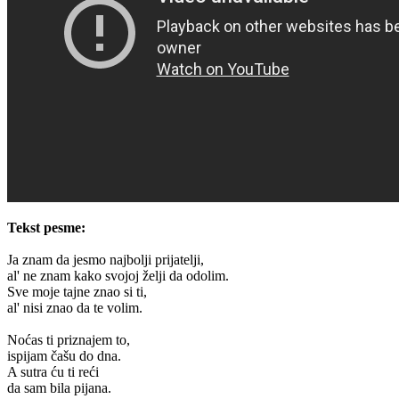
Tekst pesme:
Ja znam da jesmo najbolji prijatelji,
al' ne znam kako svojoj želji da odolim.
Sve moje tajne znao si ti,
al' nisi znao da te volim.
Noćas ti priznajem to,
ispijam čašu do dna.
A sutra ću ti reći
da sam bila pijana.