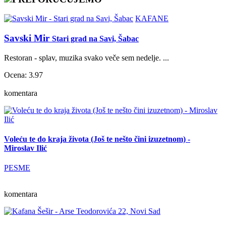
KAFANE
Savski Mir
Stari grad na Savi, Šabac
Restoran - splav, muzika svako veče sem nedelje. ...
Ocena: 3.97
komentara
Voleću te do kraja života (Još te nešto čini izuzetnom) -
Miroslav Ilić
PESME
komentara