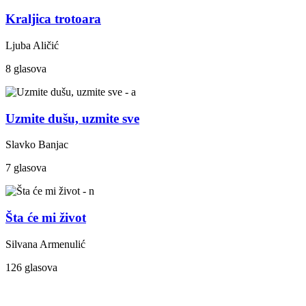
Kraljica trotoara
Ljuba Aličić
8 glasova
Uzmite dušu, uzmite sve
Slavko Banjac
7 glasova
Šta će mi život
Silvana Armenulić
126 glasova