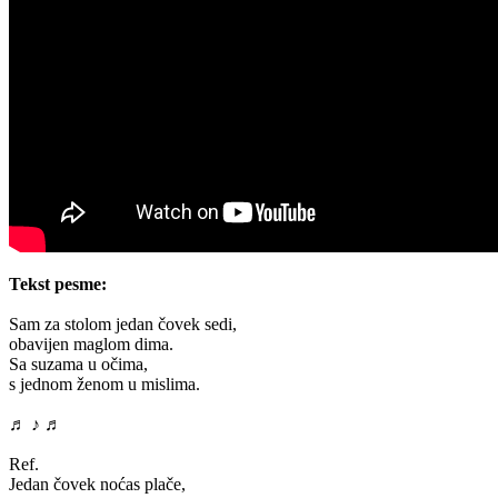
Tekst pesme:
Sam za stolom jedan čovek sedi,
obavijen maglom dima.
Sa suzama u očima,
s jednom ženom u mislima.
♬ ♪ ♬
Ref.
Jedan čovek noćas plače,