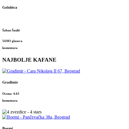
Golubica
Šaban Šaulić
54303 glasova
komentara
NAJBOLJE KAFANE
Gradimir
Ocena: 4.63
komentara
Boemi