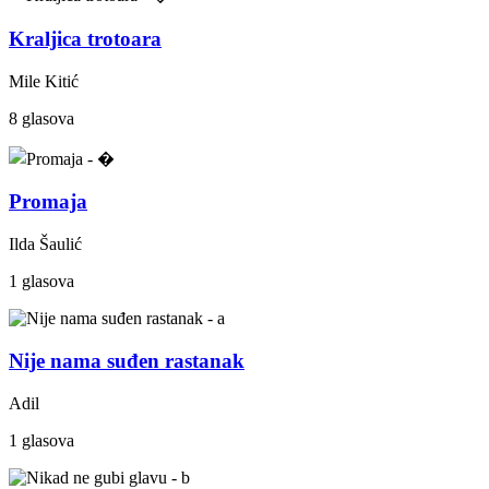
Kraljica trotoara
Mile Kitić
8 glasova
Promaja
Ilda Šaulić
1 glasova
Nije nama suđen rastanak
Adil
1 glasova