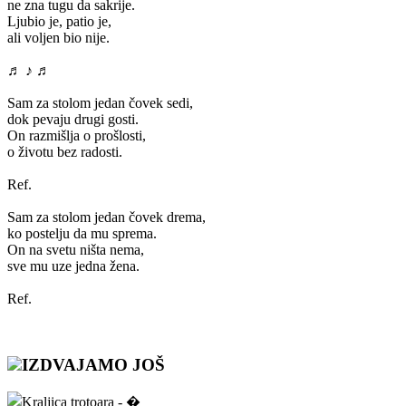
ne zna tugu da sakrije.
Ljubio je, patio je,
ali voljen bio nije.
♬ ♪ ♬
Sam za stolom jedan čovek sedi,
dok pevaju drugi gosti.
On razmišlja o prošlosti,
o životu bez radosti.
Ref.
Sam za stolom jedan čovek drema,
ko postelju da mu sprema.
On na svetu ništa nema,
sve mu uze jedna žena.
Ref.
IZDVAJAMO JOŠ