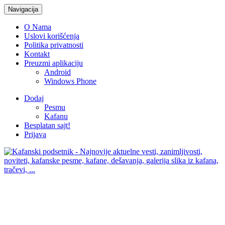
Navigacija
O Nama
Uslovi korišćenja
Politika privatnosti
Kontakt
Preuzmi aplikaciju
Android
Windows Phone
Dodaj
Pesmu
Kafanu
Besplatan sajt!
Prijava