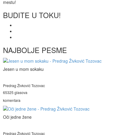
mestu!
BUDITE U TOKU!
NAJBOLJE PESME
Jesen u mom sokaku
Predrag Živković Tozovac
65325 glasova
komentara
Oči jedne žene
Predrag Živković Tozovac