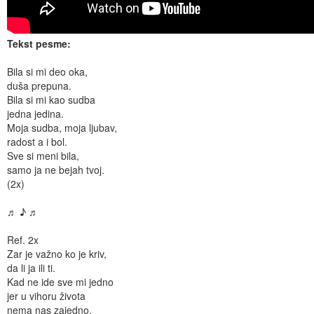
Tekst pesme:
Bila si mi deo oka,
duša prepuna.
Bila si mi kao sudba
jedna jedina.
Moja sudba, moja ljubav,
radost a i bol.
Sve si meni bila,
samo ja ne bejah tvoj.
(2x)
♬ ♪ ♬
Ref. 2x
Zar je važno ko je kriv,
da li ja ili ti.
Kad ne ide sve mi jedno
jer u vihoru života
nema nas zajedno.