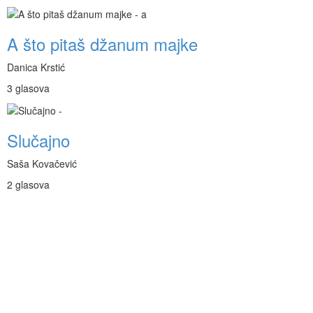
A što pitaš džanum majke
Danica Krstić
3 glasova
Slučajno
Saša Kovačević
2 glasova