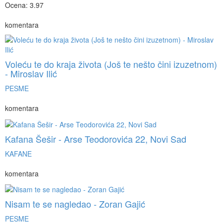
Ocena: 3.97
komentara
Voleću te do kraja života (Još te nešto čini izuzetnom)
- Miroslav Ilić
PESME
komentara
Kafana Šešir - Arse Teodorovića 22, Novi Sad
KAFANE
komentara
Nisam te se nagledao - Zoran Gajić
PESME