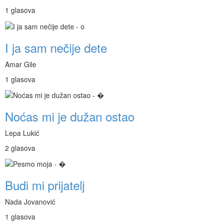
1 glasova
I ja sam nečije dete
Amar Gile
1 glasova
Noćas mi je dužan ostao
Lepa Lukić
2 glasova
Budi mi prijatelj
Nada Jovanović
1 glasova