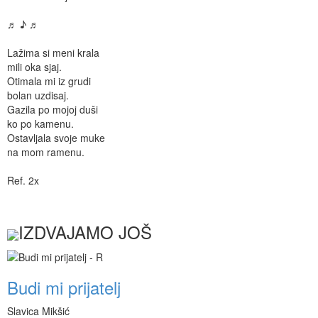
♬ ♪ ♬
Lažima si meni krala
mili oka sjaj.
Otimala mi iz grudi
bolan uzdisaj.
Gazila po mojoj duši
ko po kamenu.
Ostavljala svoje muke
na mom ramenu.
Ref. 2x
IZDVAJAMO JOŠ
Budi mi prijatelj
Slavica Mikšić