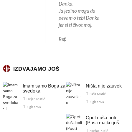
Danka.
Ja jedino mogu da
pevam o tebi Danka
jer si ti život moj.
Ref.
IZDVAJAMO JOŠ
Imam samo Boga za
Ništa nije zauvek
svedoka
Saša Matić
Dejan Matić
1 glasova
1 glasova
Opet duša boli
(Pusti majko još
večeras)
Meho Puzić