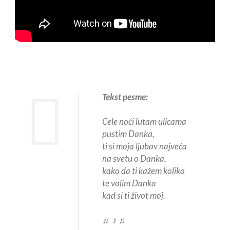
Tekst pesme:
Cele noći lutam ulicama
pustim Danka,
ti si moja ljubav najveća
na svetu o Danka,
kako da ti kažem koliko
te volim Danka
kad si ti život moj.
♬ ♪ ♬