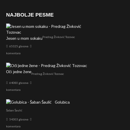
NAJBOLJE PESME
Predrag Živković Tozovac
Jesen u mom sokaku
65325 glasova
komentara
Oči jedne žene
Predrag Živković Tozovac
64080 glasova
komentara
Golubica
Šaban Šaulić
54303 glasova
komentara