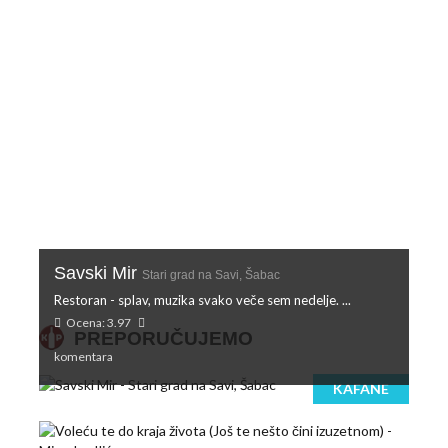
Savski Mir
Stari grad na Savi, Šabac
Restoran - splav, muzika svako veče sem nedelje. ...
Ocena: 3.97
PREPORUČUJEMO
komentara
KAFANE