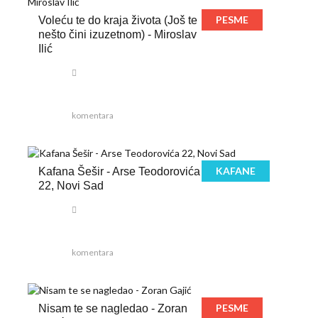
PESME
Voleću te do kraja života (Još te
nešto čini izuzetnom) - Miroslav
Ilić
komentara
KAFANE
Kafana Šešir - Arse Teodorovića
22, Novi Sad
komentara
PESME
Nisam te se nagledao - Zoran