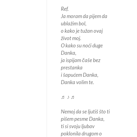
Ref.
Ja moram da pijem da
ublažim bol,
o kako je tužan ovaj
život moj.
O kako su noći duge
Danka,
ja ispijam čaše bez
prestanka
i šapućem Danka,
Danka volim te.
♬ ♪ ♬
Nemoj da se ljutiš što ti
pišem pesme Danka,
ti si svoju ljubav
poklonila drugom o