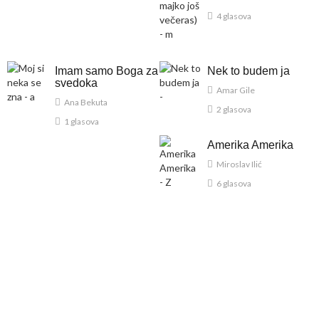
4 glasova
Imam samo Boga za
Nek to budem ja
svedoka
Amar Gile
Ana Bekuta
2 glasova
1 glasova
Amerika Amerika
Miroslav Ilić
6 glasova