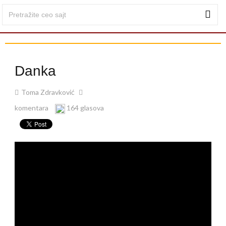
Danka
Toma Zdravković
komentara
164 glasova