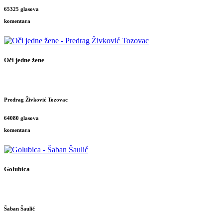
65325 glasova
komentara
Oči jedne žene
Predrag Živković Tozovac
64080 glasova
komentara
Golubica
Šaban Šaulić