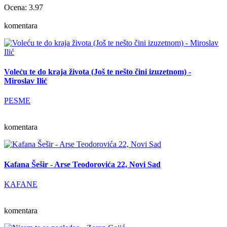
Ocena: 3.97
komentara
Voleću te do kraja života (Još te nešto čini izuzetnom) -
Miroslav Ilić
PESME
komentara
Kafana Šešir - Arse Teodorovića 22, Novi Sad
KAFANE
komentara