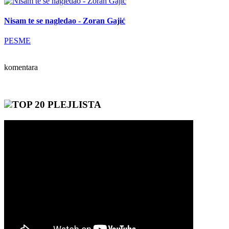
Nisam te se nagledao - Zoran Gajić
PESME
komentara
TOP 20 PLEJLISTA