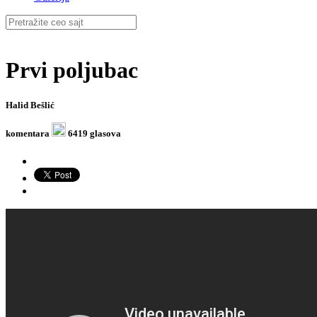
Prvi poljubac
Halid Bešlić
komentara
6419 glasova