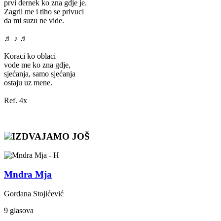
prvi dernek ko zna gdje je.
Zagrli me i tiho se privuci
da mi suzu ne vide.
♬ ♪ ♬
Koraci ko oblaci
vode me ko zna gdje,
sjećanja, samo sjećanja
ostaju uz mene.
Ref. 4x
IZDVAJAMO JOŠ
Mndra Mja
Gordana Stojićević
9 glasova