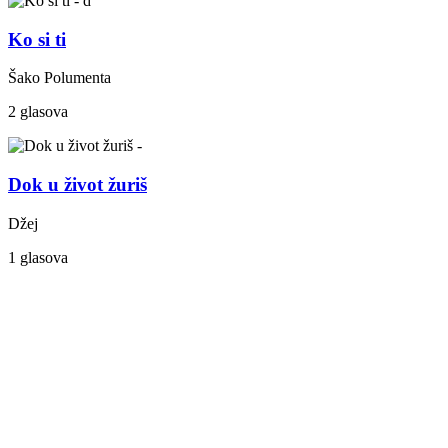
Ko si ti
Šako Polumenta
2 glasova
Dok u život žuriš
Džej
1 glasova