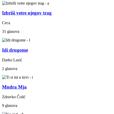
Izbriši vetre njegov trag
Ceca
31 glasova
Idi drugome
Darko Lazić
2 glasova
Mndra Mja
Zdravko Čolić
9 glasova