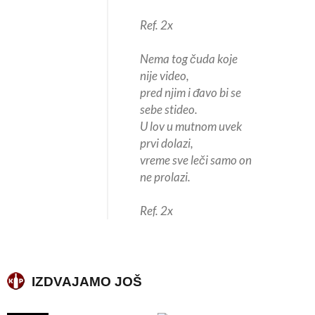
Ref. 2x
Nema tog čuda koje
nije video,
pred njim i đavo bi se
sebe stideo.
U lov u mutnom uvek
prvi dolazi,
vreme sve leči samo on
ne prolazi.
Ref. 2x
IZDVAJAMO JOŠ