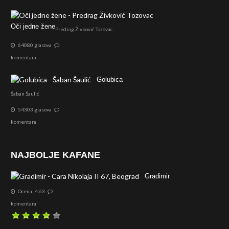
Oči jedne žene
Predrag Živković Tozovac
64080 glasova
komentara
Golubica
Šaban Šaulić
54303 glasova
komentara
NAJBOLJE KAFANE
Gradimir
Ocena: 4.63
komentara