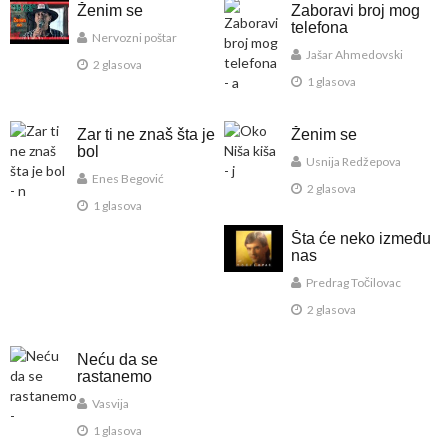
Ženim se
Zaboravi broj mog
telefona
Nervozni poštar
Jašar Ahmedovski
2 glasova
1 glasova
Zar ti ne znaš šta je
Ženim se
bol
Usnija Redžepova
Enes Begović
2 glasova
1 glasova
Šta će neko između
nas
Predrag Točilovac
2 glasova
Neću da se
rastanemo
Vasvija
1 glasova