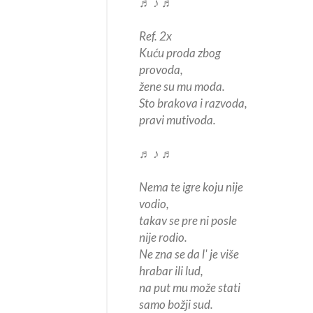
♬ ♪ ♬
Ref. 2x
Kuću proda zbog
provoda,
žene su mu moda.
Sto brakova i razvoda,
pravi mutivoda.
♬ ♪ ♬
Nema te igre koju nije
vodio,
takav se pre ni posle
nije rodio.
Ne zna se da l' je više
hrabar ili lud,
na put mu može stati
samo božji sud.