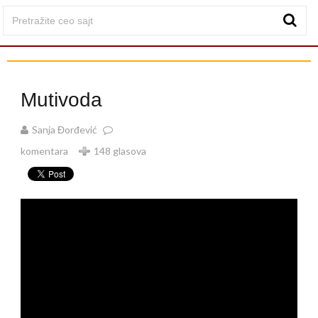
Mutivoda
Sanja Đorđević
komentara
148 glasova