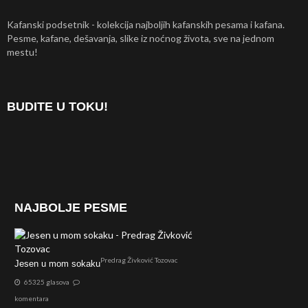
Kafanski podsetnik - kolekcija najboljih kafanskih pesama i kafana.
Pesme, kafane, dešavanja, slike iz noćnog života, sve na jednom
mestu!
BUDITE U TOKU!
NAJBOLJE PESME
Predrag Živković Tozovac
Jesen u mom sokaku
65325 glasova
komentara