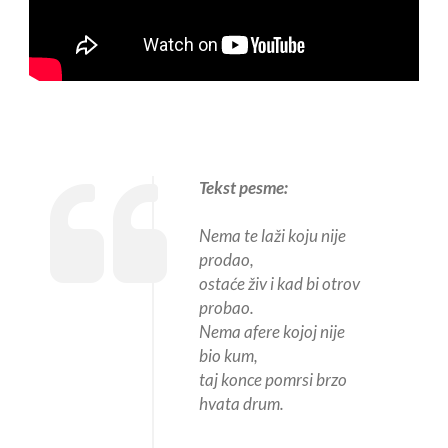
Tekst pesme:
Nema te laži koju nije
prodao,
ostaće živ i kad bi otrov
probao.
Nema afere kojoj nije
bio kum,
taj konce pomrsi brzo
hvata drum.