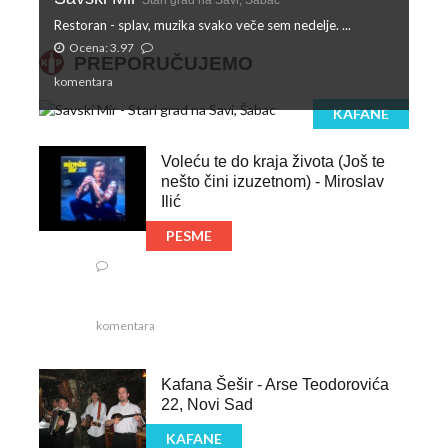
Restoran - splav, muzika svako veče sem nedelje. ...
Ocena: 3.97
PREPORUČUJEMO
komentara
KAFANE
Voleću te do kraja života (Još te
nešto čini izuzetnom) - Miroslav
Ilić
PESME
komentara
Kafana Šešir - Arse Teodorovića
22, Novi Sad
KAFANE