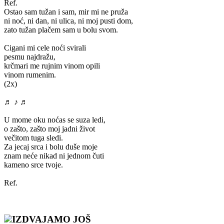
Ref.
Ostao sam tužan i sam, mir mi ne pruža
ni noć, ni dan, ni ulica, ni moj pusti dom,
zato tužan plačem sam u bolu svom.
Cigani mi cele noći svirali
pesmu najdražu,
krčmari me rujnim vinom opili
vinom rumenim.
(2x)
♬ ♪ ♬
U mome oku noćas se suza ledi,
o zašto, zašto moj jadni život
večitom tuga sledi.
Za jecaj srca i bolu duše moje
znam neće nikad ni jednom čuti
kameno srce tvoje.
Ref.
IZDVAJAMO JOŠ