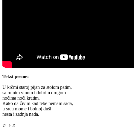
Tekst pesme:
U krčmi staroj pijan za stolom patim,
sa rujnim vinom i dobrim drugom
noćima noći kratim.
Kako da živim kad tebe nemam sada,
u srcu mome i bolnoj duši
nesta i zadnja nada.
♬ ♪ ♬