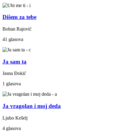
Dišem za tebe
Boban Rajović
41 glasova
Ja sam ta
Jasna Đokić
1 glasova
Ja vragolan i moj deda
Ljubo Kešelj
4 glasova