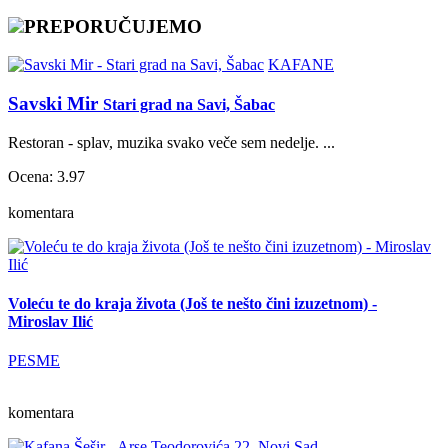
PREPORUČUJEMO
KAFANE
Savski Mir
Stari grad na Savi, Šabac
Restoran - splav, muzika svako veče sem nedelje. ...
Ocena: 3.97
komentara
Voleću te do kraja života (Još te nešto čini izuzetnom) -
Miroslav Ilić
PESME
komentara