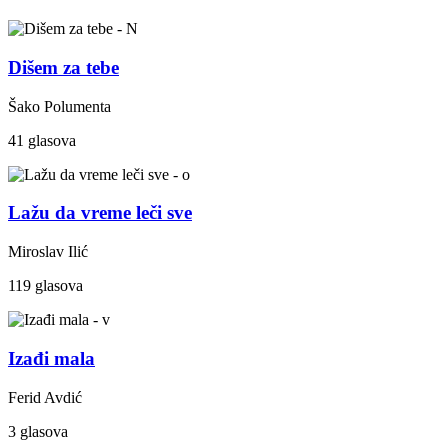
Dišem za tebe
Šako Polumenta
41 glasova
Lažu da vreme leči sve
Miroslav Ilić
119 glasova
Izađi mala
Ferid Avdić
3 glasova