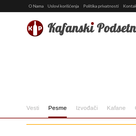
O Nama
Uslovi korišćenja
Politika privatnosti
Konta
Vesti
Pesme
Izvođači
Kafane