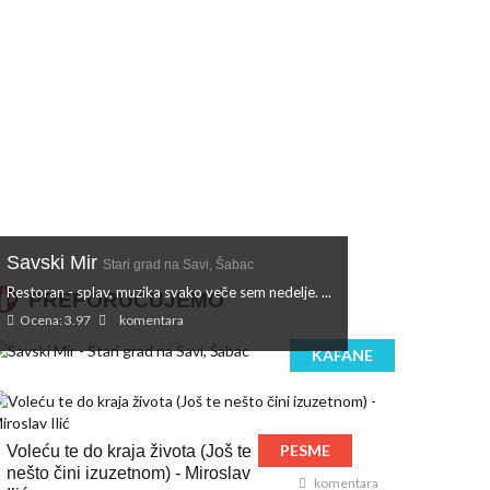
Savski Mir
Stari grad na Savi, Šabac
Restoran - splav, muzika svako veče sem nedelje. ...
PREPORUČUJEMO
Ocena: 3.97
komentara
KAFANE
PESME
Voleću te do kraja života (Još te
nešto čini izuzetnom) - Miroslav
komentara