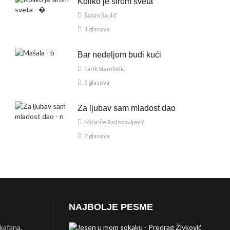
Koliko je širom sveta
Šaban Šaulić
1 glasova
Bar nedeljom budi kući
Tarik Stambolić
5 glasova
Za ljubav sam mladost dao
Milanče Radosavljević
7 glasova
NAJBOLJE PESME
 kafana.