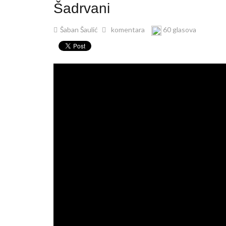
Šadrvani
Šaban Šaulić
komentara
60 glasova