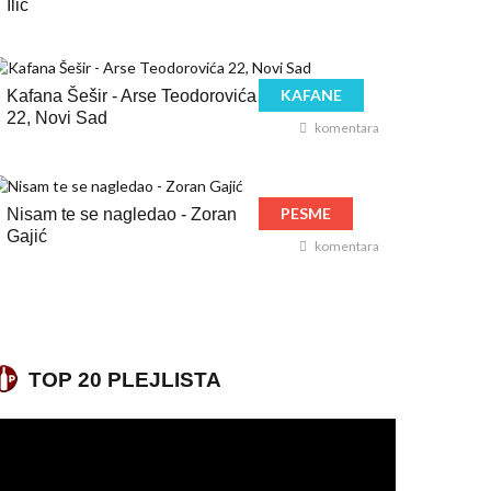
Ilić
KAFANE
Kafana Šešir - Arse Teodorovića
22, Novi Sad
komentara
PESME
Nisam te se nagledao - Zoran
Gajić
komentara
TOP 20 PLEJLISTA