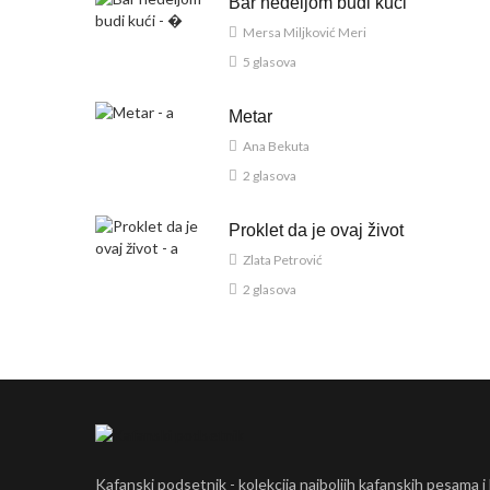
Bar nedeljom budi kući
Mersa Miljković Meri
5 glasova
Metar
Ana Bekuta
2 glasova
Proklet da je ovaj život
Zlata Petrović
2 glasova
Kafanski podsetnik - kolekcija najboljih kafanskih pesama i