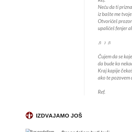
Neću da ti prizna
iz bašte me tvoj
Otvorićeš prozor
upalićeš fenjer al
♬ ♪ ♬
Čujem da se kaje
da bude ko nekad
Kraj kapije čekaš
ako te pozovem d
Ref.
IZDVAJAMO JOŠ