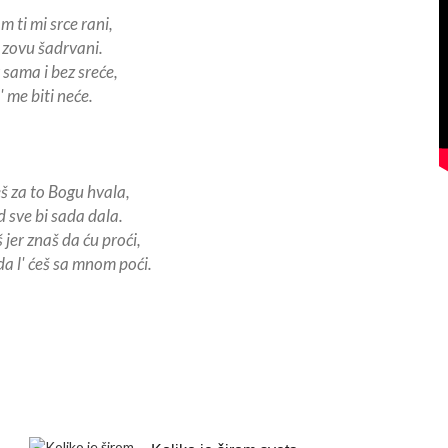
m ti mi srce rani,
e zovu šadrvani.
 sama i bez sreće,
' me biti neće.
š za to Bogu hvala,
 sve bi sada dala.
 jer znaš da ću proći,
a l' ćeš sa mnom poći.