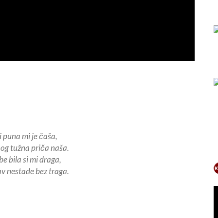
i puna mi je čaša,
og tužna priča naša.
e bila si mi draga,
av nestade bez traga.