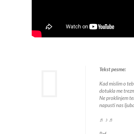
Tekst pesme:
Kad mislim o teb
dotukla me trezn
Ne proklinjem teb
napusti nas ljub
♬ ♪ ♬
Ref.