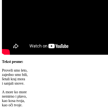
Tekst pesme:
Proveli smo leto,
zajedno smo bili,
šetali kraj mora
i sanjali snove.
A more ko more
nemirno i plavo,
kao kosa tvoja,
kao oči tvoje.