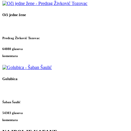
Oči jedne žene
Predrag Živković Tozovac
64080 glasova
komentara
Golubica
Šaban Šaulić
54303 glasova
komentara