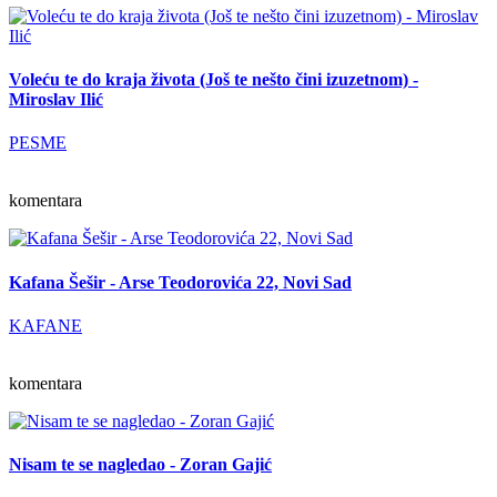
Voleću te do kraja života (Još te nešto čini izuzetnom) -
Miroslav Ilić
PESME
komentara
Kafana Šešir - Arse Teodorovića 22, Novi Sad
KAFANE
komentara
Nisam te se nagledao - Zoran Gajić