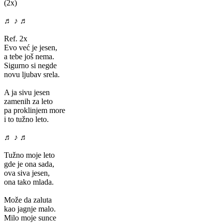
(2x)
♬ ♪ ♬
Ref. 2x
Evo već je jesen,
a tebe još nema.
Sigurno si negde
novu ljubav srela.
A ja sivu jesen
zamenih za leto
pa proklinjem more
i to tužno leto.
♬ ♪ ♬
Tužno moje leto
gde je ona sada,
ova siva jesen,
ona tako mlada.
Može da zaluta
kao jagnje malo.
Milo moje sunce