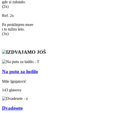
gde si zalutalo.
(2x)
Ref. 2x
Pa proklinjem more
i to tužno leto.
(3x)
IZDVAJAMO JOŠ
Na putu za ludilo
Mile Ignjatović
143 glasova
Dvadesete