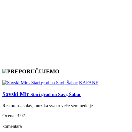
PREPORUČUJEMO
KAFANE
Savski Mir
Stari grad na Savi, Šabac
Restoran - splav, muzika svako veče sem nedelje. ...
Ocena: 3.97
komentara