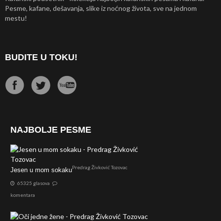
Pesme, kafane, dešavanja, slike iz noćnog života, sve na jednom
mestu!
BUDITE U TOKU!
NAJBOLJE PESME
Predrag Živković Tozovac
Jesen u mom sokaku
65325 glasova
komentara