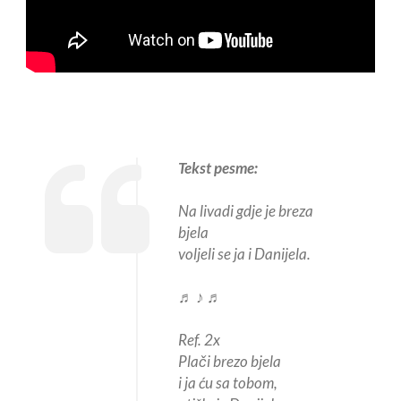
Tekst pesme:
Na livadi gdje je breza
bjela
voljeli se ja i Danijela.
♬ ♪ ♬
Ref. 2x
Plači brezo bjela
i ja ću sa tobom,