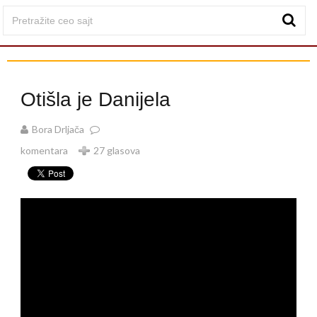
Otišla je Danijela
Bora Drljača
komentara
27 glasova