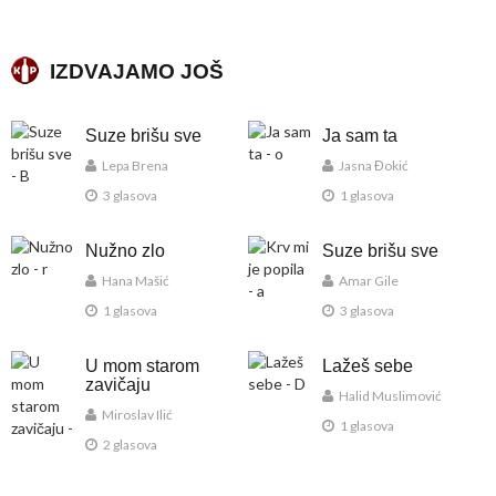
IZDVAJAMO JOŠ
Suze brišu sve
Ja sam ta
Lepa Brena
Jasna Đokić
3 glasova
1 glasova
Nužno zlo
Suze brišu sve
Hana Mašić
Amar Gile
1 glasova
3 glasova
U mom starom
Lažeš sebe
zavičaju
Halid Muslimović
Miroslav Ilić
1 glasova
2 glasova