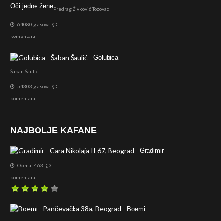
Oči jedne žene
Predrag Živković Tozovac
64080 glasova
komentara
Golubica
Šaban Šaulić
54303 glasova
komentara
NAJBOLJE KAFANE
Gradimir
Ocena: 4.63
komentara
Boemi