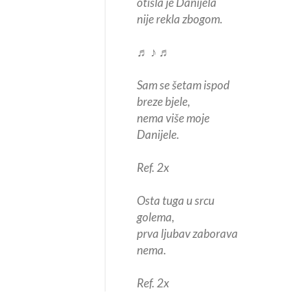
otišla je Danijela
nije rekla zbogom.
♬ ♪ ♬
Sam se šetam ispod
breze bjele,
nema više moje
Danijele.
Ref. 2x
Osta tuga u srcu
golema,
prva ljubav zaborava
nema.
Ref. 2x