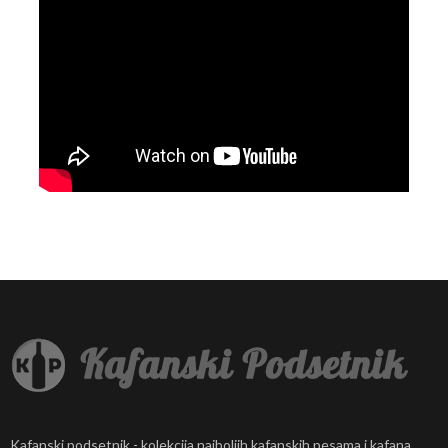
Kafanski podsetnik - kolekcija najboljih kafanskih pesama i kafana.