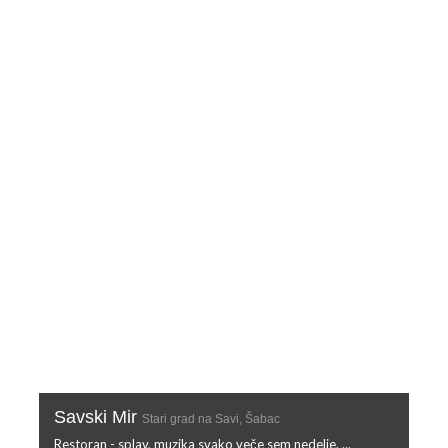
Savski Mir
Stari grad na Savi, Šabac
Restoran - splav, muzika svako veče sem nedelje. ...