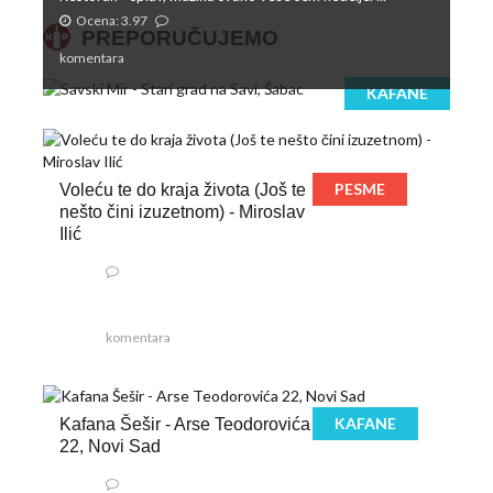
Ocena: 3.97
PREPORUČUJEMO
komentara
KAFANE
PESME
Voleću te do kraja života (Još te
nešto čini izuzetnom) - Miroslav
Ilić
komentara
KAFANE
Kafana Šešir - Arse Teodorovića
22, Novi Sad