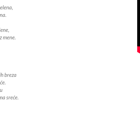
elena,
ena.
lene,
ez mene.
ih breza
će.
nu
a sreće.