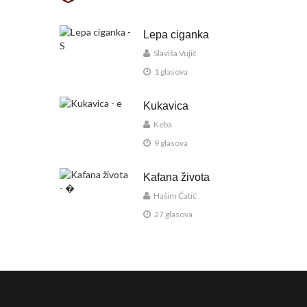
Lepa ciganka
Slaviša Vujić
1 glasova
Kukavica
Keba
9 glasova
Kafana života
Hašim Ćatić
27 glasova