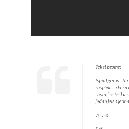
Tekst pesme:
Ispod grana star
rasplela se kosa 
rastali se teška 
jedan jelen jedna
♬ ♪ ♬
Ref.