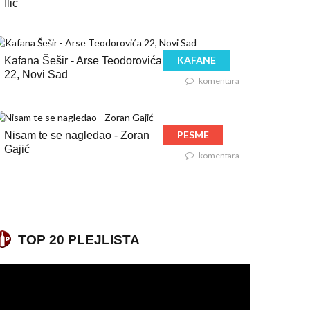
Ilić
KAFANE
Kafana Šešir - Arse Teodorovića
22, Novi Sad
komentara
PESME
Nisam te se nagledao - Zoran
Gajić
komentara
TOP 20 PLEJLISTA