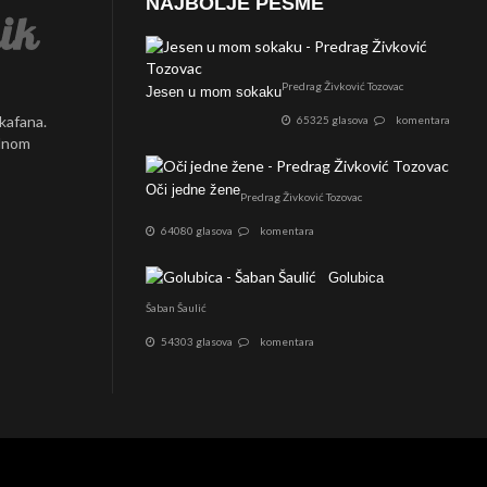
NAJBOLJE PESME
Predrag Živković Tozovac
Jesen u mom sokaku
 kafana.
65325 glasova
komentara
ednom
Oči jedne žene
Predrag Živković Tozovac
64080 glasova
komentara
Golubica
Šaban Šaulić
54303 glasova
komentara