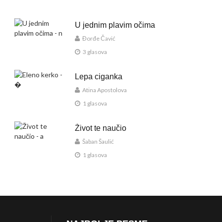
U jednim plavim očima
Đorđe Čavić
3 glasova
Lepa ciganka
Atina Apostolova
1 glasova
Život te naučio
Šaban Šaulić
1 glasova