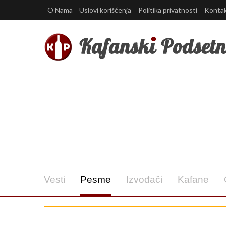
O Nama
Uslovi korišćenja
Politika privatnosti
Konta
Vesti
Pesme
Izvođači
Kafane