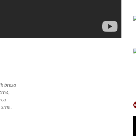
ih breza
crna,
srca
 srna.