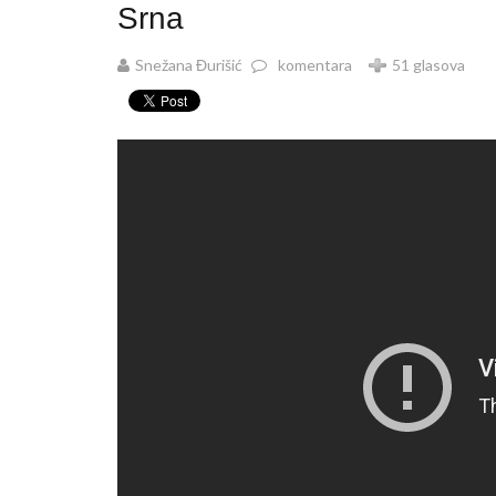
Srna
Snežana Đurišić
komentara
51 glasova