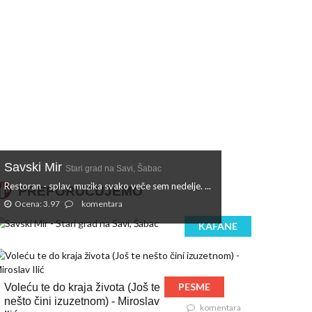
Savski Mir
Stari grad na Savi, Šabac
Restoran - splav, muzika svako veče sem nedelje. ...
PREPORUČUJEMO
Ocena: 3.97
komentara
KAFANE
PESME
Voleću te do kraja života (Još te
nešto čini izuzetnom) - Miroslav
komentara