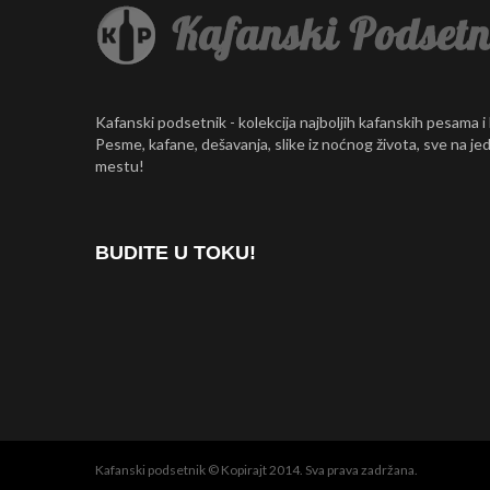
Kafanski podsetnik - kolekcija najboljih kafanskih pesama i
Pesme, kafane, dešavanja, slike iz noćnog života, sve na j
mestu!
BUDITE U TOKU!
Kafanski podsetnik © Kopirajt 2014. Sva prava zadržana.