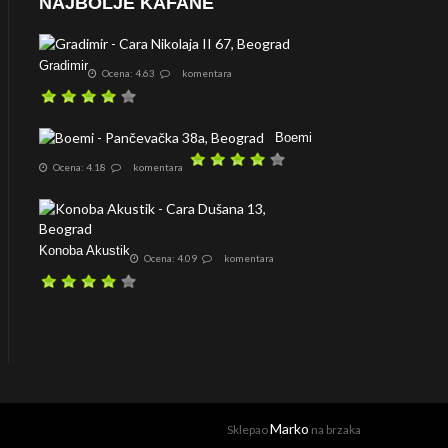
NAJBOLJE KAFANE
Gradimir
Ocena: 4.63
komentara
Boemi
Ocena: 4.18
komentara
Konoba Akustik
Ocena: 4.09
komentara
Marko
Sklepao
na brzaka