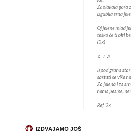
Zaplakala gora z
izgubila srna jel
Oj jelene mlad je
teško će ti biti b
(2x)
♬ ♪ ♬
Ispod grana star
sastati se više ne
Za jelena i za sr
nema pesme, nem
Ref. 2x
IZDVAJAMO JOŠ