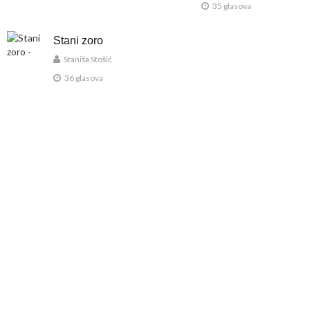
35 glasova
Stani zoro
Staniša Stošić
36 glasova