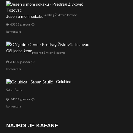
Predrag Živković Tozovac
Jesen u mom sokaku
65325 glasova
komentara
Oči jedne žene
Predrag Živković Tozovac
64080 glasova
komentara
Golubica
Šaban Šaulić
54303 glasova
komentara
NAJBOLJE KAFANE