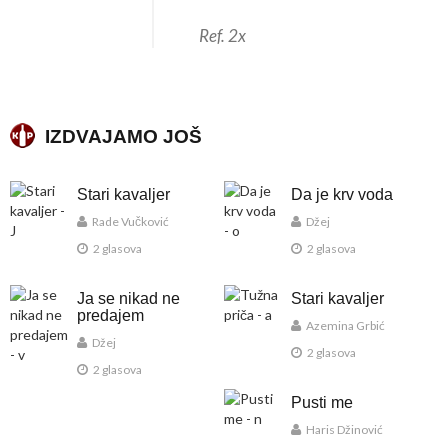
Ref. 2x
IZDVAJAMO JOŠ
Stari kavaljer
Da je krv voda
Rade Vučković
Džej
2 glasova
2 glasova
Ja se nikad ne
Stari kavaljer
predajem
Azemina Grbić
Džej
2 glasova
2 glasova
Pusti me
Haris Džinović