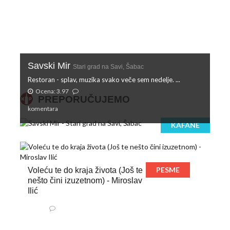
Savski Mir
Stari grad na Savi, Šabac
Restoran - splav, muzika svako veče sem nedelje. ...
Ocena: 3.97
PREPORUČUJEMO
komentara
KAFANE
PESME
Voleću te do kraja života (Još te
nešto čini izuzetnom) - Miroslav
Ilić