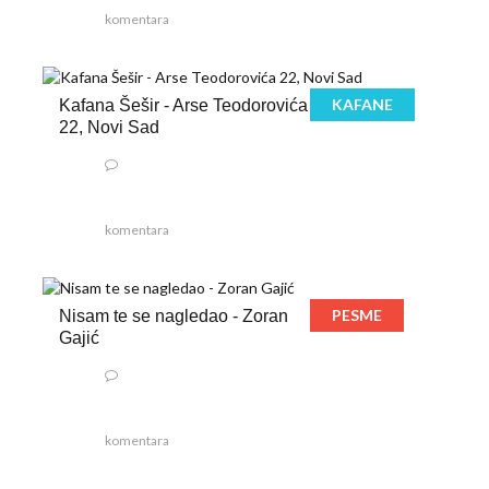
komentara
KAFANE
Kafana Šešir - Arse Teodorovića
22, Novi Sad
komentara
PESME
Nisam te se nagledao - Zoran
Gajić
komentara