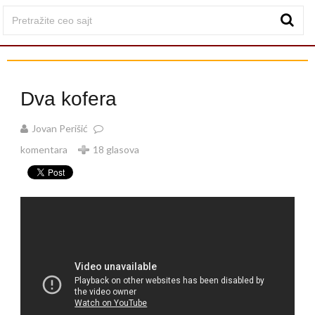
Dva kofera
Jovan Perišić
komentara
18 glasova