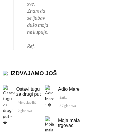
sve.
Znam da
se ljubav
dušo moja
ne kupuje.
Ref.
IZDVAJAMO JOŠ
Ostavi tugu
Adio Mare
za drugi put
Šajka
Miroslav Ilić
57 glasova
2 glasova
Moja mala
trgovac