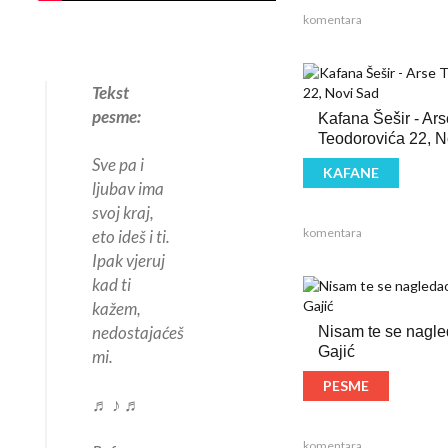
komentara
Tekst
pesme:
Kafana Šešir - Ars
Teodorovića 22, N
Sve pa i
KAFANE
ljubav ima
svoj kraj,
komentara
eto ideš i ti.
Ipak vjeruj
kad ti
kažem,
nedostajaćeš
Nisam te se nagle
Gajić
mi.
PESME
♬ ♪ ♬
komentara