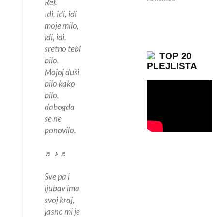
Ref.
Idi, idi, idi
moje milo,
idi, idi,
sretno tebi
TOP 20
bilo.
PLEJLISTA
Mojoj duši
bilo kako
bilo,
dabogda
se ne
ponovilo.
♬ ♪ ♬
Sve pa i
ljubav ima
svoj kraj,
jasno mi je