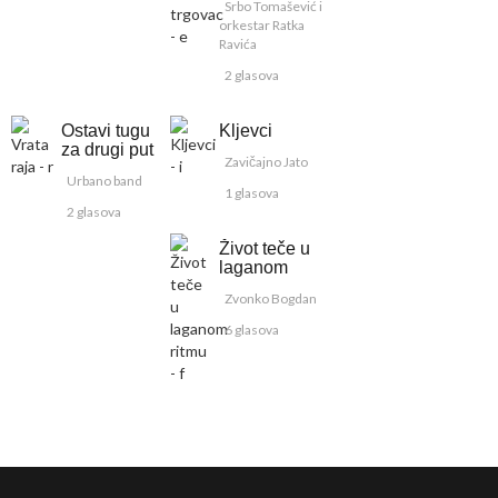
Srbo Tomašević i
orkestar Ratka
Ravića
2 glasova
Ostavi tugu
Kljevci
za drugi put
Zavičajno Jato
Urbano band
1 glasova
2 glasova
Život teče u
laganom
ritmu
Zvonko Bogdan
6 glasova