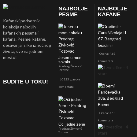
NAJBOLJE
NAJBOLJE
PESME
KAFANE
Kafanski podsetnik -
kolekcija najboljih
kafanskih pesama i
kafana. Pesme, kafane,
dešavanja, slike iz noćnog
Gradimir
života, sve na jednom
Ocena: 4.63
mestu!
Jesen u mom
komentara
sokaku
Predrag Živković
Tozovac
65325 glasova
BUDITE U TOKU!
komentara
Boemi
Ocena: 4.18
komentara
Oči jedne žene
Predrag Živković
Tozovac