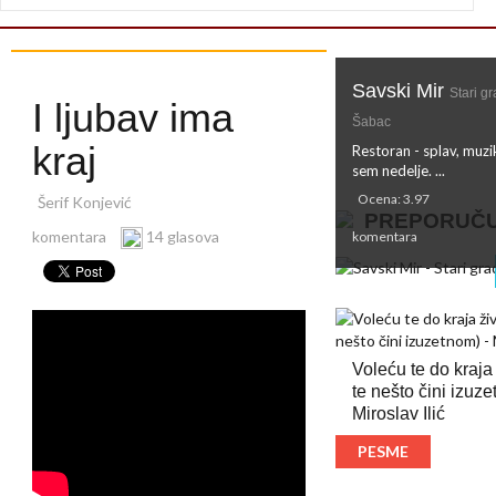
Savski Mir
Stari gr
I ljubav ima
Šabac
kraj
Restoran - splav, muz
sem nedelje. ...
Ocena: 3.97
Šerif Konjević
PREPORUČ
komentara
14 glasova
komentara
Voleću te do kraja
te nešto čini izuze
Miroslav Ilić
PESME