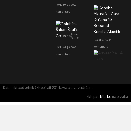
64080 glasova
komentara
Konoba Akustik
Šaban
Golubica
Šaulić
Ocena: 4.09
komentara
54303 glasova
komentara
Kafanski podsetnik © Kopirajt 2014. Sva prava zadržana.
Marko
Sklepao
na brzaka