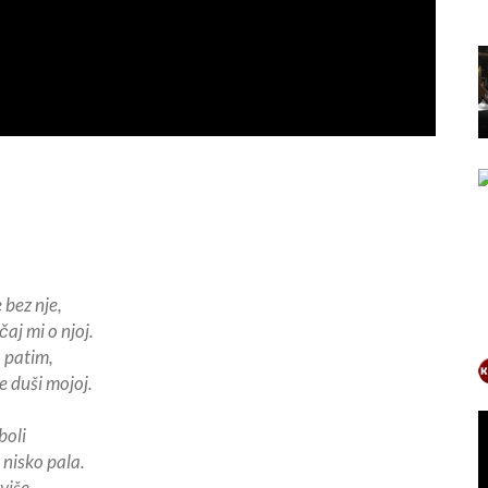
bez nje,
čaj mi o njoj.
o patim,
je duši mojoj.
boli
e nisko pala.
više