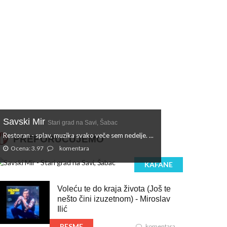
Savski Mir
Stari grad na Savi, Šabac
Restoran - splav, muzika svako veče sem nedelje. ...
PREPORUČUJEMO
Ocena: 3.97
komentara
KAFANE
Voleću te do kraja života (Još te
nešto čini izuzetnom) - Miroslav
Ilić
PESME
komentara