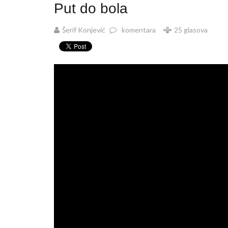
Put do bola
Šerif Konjević
komentara
25 glasova