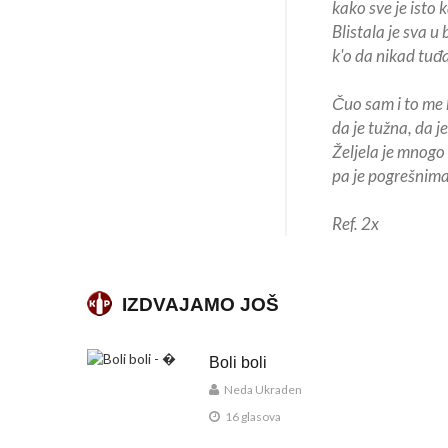
kako sve je isto k
Blistala je sva u 
k'o da nikad tuđa 
Čuo sam i to me 
da je tužna, da j
Željela je mnogo 
pa je pogrešnima
Ref. 2x
IZDVAJAMO JOŠ
Boli boli
Neda Ukraden
16 glasova