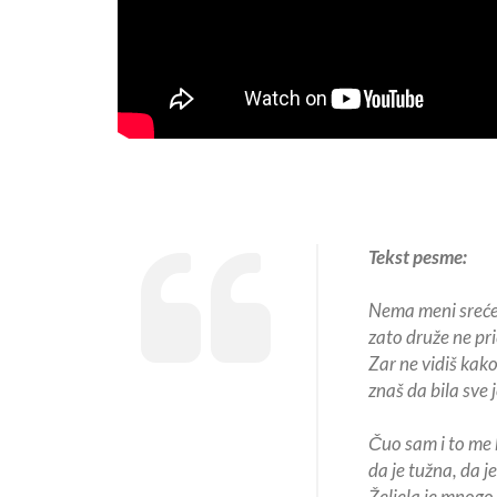
Tekst pesme:
Nema meni sreće 
zato druže ne pri
Zar ne vidiš kak
znaš da bila sve 
Čuo sam i to me 
da je tužna, da j
Željela je mnogo 