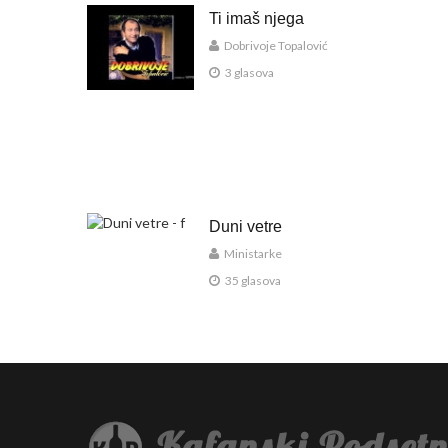
Ti imaš njega
Dobrivoje Topalović
3 glasova
Duni vetre
Ministarke
35 glasova