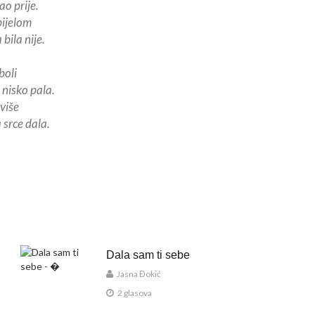
ao prije.
bijelom
bila nije.
boli
e nisko pala.
više
 srce dala.
Dala sam ti sebe
Jasna Đokić
2 glasova