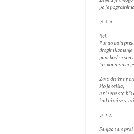
pa je pogrešnima
♬ ♪ ♬
Ref.
Put do bola prek
dragim kamenje
ponekad se sreća
lažnim znamenj
Zato druže ne kr
što je otišla,
a ni sebe što bih
kad bi mi se vrati
♬ ♪ ♬
Sanjao sam prošl