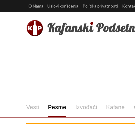
O Nama
Uslovi korišćenja
Politika privatnosti
Konta
Vesti
Pesme
Izvođači
Kafane