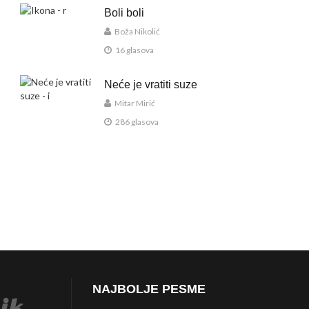
Boli boli
Boža Nikolić
16 glasova
Neće je vratiti suze
Mitar Mirić
286 glasova
NAJBOLJE PESME