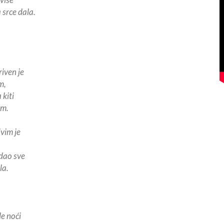
 srce dala.
riven je
m,
 kiti
em.
ivim je
 dao sve
la.
e noći