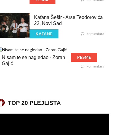
Kafana Šešir - Arse Teodorovića
22, Novi Sad
KAFANE
komentara
PESME
Nisam te se nagledao - Zoran
Gajić
komentara
TOP 20 PLEJLISTA