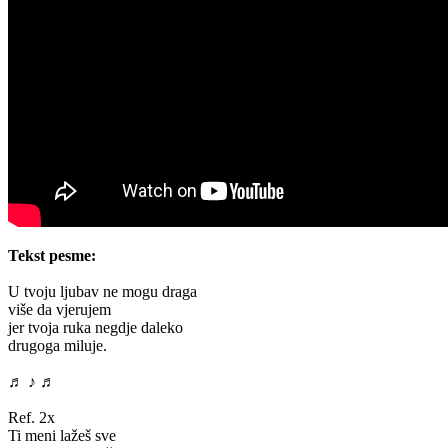
Tekst pesme:
U tvoju ljubav ne mogu draga
više da vjerujem
jer tvoja ruka negdje daleko
drugoga miluje.
♬ ♪ ♬
Ref. 2x
Ti meni lažeš sve