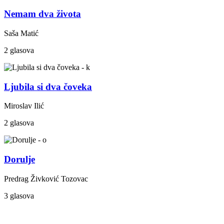
Nemam dva života
Saša Matić
2 glasova
Ljubila si dva čoveka
Miroslav Ilić
2 glasova
Dorulje
Predrag Živković Tozovac
3 glasova