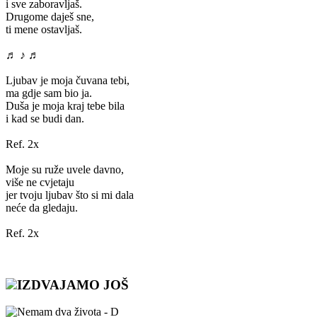
i sve zaboravljaš.
Drugome daješ sne,
ti mene ostavljaš.
♬ ♪ ♬
Ljubav je moja čuvana tebi,
ma gdje sam bio ja.
Duša je moja kraj tebe bila
i kad se budi dan.
Ref. 2x
Moje su ruže uvele davno,
više ne cvjetaju
jer tvoju ljubav što si mi dala
neće da gledaju.
Ref. 2x
IZDVAJAMO JOŠ