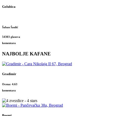
Golubica
Šaban Šaulić
54303 glasova
komentara
NAJBOLJE KAFANE
Gradimir
Ocena: 4.63
komentara
Boemi