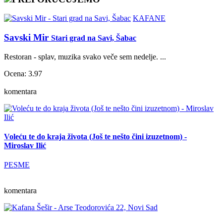
KAFANE
Savski Mir
Stari grad na Savi, Šabac
Restoran - splav, muzika svako veče sem nedelje. ...
Ocena: 3.97
komentara
Voleću te do kraja života (Još te nešto čini izuzetnom) -
Miroslav Ilić
PESME
komentara