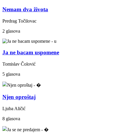
Nemam dva života
Predrag Točilovac
2 glasova
Ja ne bacam uspomene
Tomislav Čolović
5 glasova
Njen oproštaj
Ljuba Aličić
8 glasova