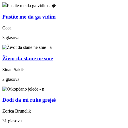
Pustite me da ga vidim
Ceca
3 glasova
Život da stane ne sme
Sinan Sakić
2 glasova
Dođi da mi ruke greješ
Zorica Brunclik
31 glasova