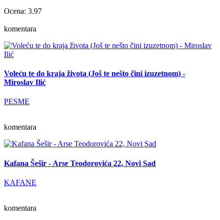
Ocena: 3.97
komentara
Voleću te do kraja života (Još te nešto čini izuzetnom) -
Miroslav Ilić
PESME
komentara
Kafana Šešir - Arse Teodorovića 22, Novi Sad
KAFANE
komentara