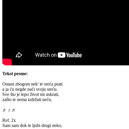
Tekst pesme:
Ostani zbogom nek' te sreća prati
a ja ću negde naći svoju sreću.
Sve što je lepo život mi uskrati,
zašto te nema izdržati neću.
♬ ♪ ♬
Ref. 2x
Sam sam dok te ljubi drugi neko,