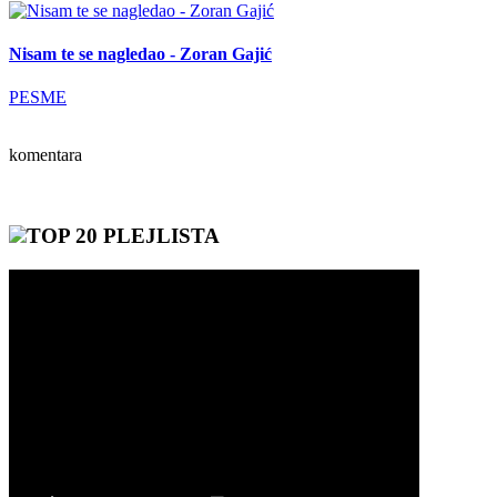
Nisam te se nagledao - Zoran Gajić
PESME
komentara
TOP 20 PLEJLISTA