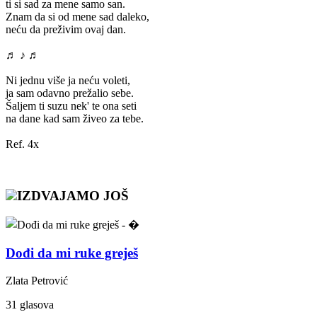
ti si sad za mene samo san.
Znam da si od mene sad daleko,
neću da preživim ovaj dan.
♬ ♪ ♬
Ni jednu više ja neću voleti,
ja sam odavno prežalio sebe.
Šaljem ti suzu nek' te ona seti
na dane kad sam živeo za tebe.
Ref. 4x
IZDVAJAMO JOŠ
Dođi da mi ruke greješ
Zlata Petrović
31 glasova