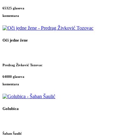
65325 glasova
komentara
Oči jedne žene
Predrag Živković Tozovac
64080 glasova
komentara
Golubica
Šaban Šaulić