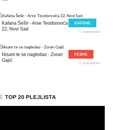
KAFANE
Kafana Šešir - Arse Teodorovića
22, Novi Sad
komentara
PESME
Nisam te se nagledao - Zoran
Gajić
komentara
TOP 20 PLEJLISTA