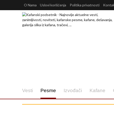
O Nama
Uslovi korišćenja
Politika privatnosti
Konta
Vesti
Pesme
Izvođači
Kafane