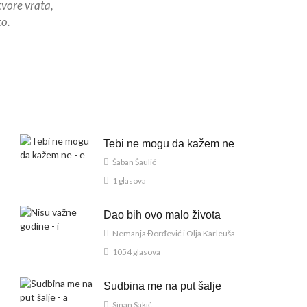
tvore vrata,
to.
Tebi ne mogu da kažem ne
Šaban Šaulić
1 glasova
Dao bih ovo malo života
Nemanja Đorđević i Olja Karleuša
1054 glasova
Sudbina me na put šalje
Sinan Sakić