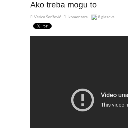
Ako treba mogu to
Verica Šerifović
komentara
8 glasova