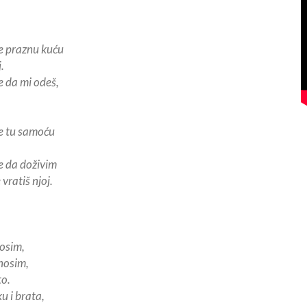
e praznu kuću
.
 da mi odeš,
e tu samoću
e da doživim
vratiš njoj.
rosim,
 nosim,
to.
u i brata,