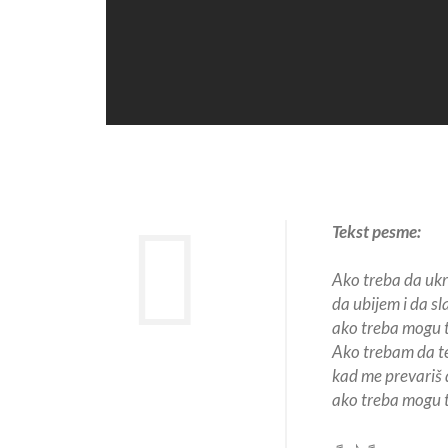
Tekst pesme:
Ako treba da uk
da ubijem i da s
ako treba mogu 
Ako trebam da te
kad me prevariš 
ako treba mogu 
♬ ♪ ♬