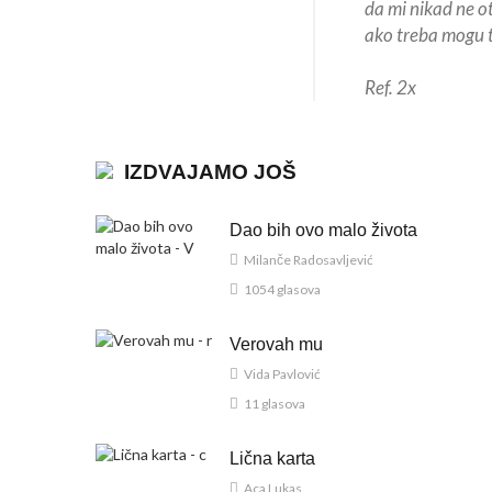
da mi nikad ne o
ako treba mogu 
Ref. 2x
IZDVAJAMO JOŠ
Dao bih ovo malo života
Milanče Radosavljević
1054 glasova
Verovah mu
Vida Pavlović
11 glasova
Lična karta
Aca Lukas