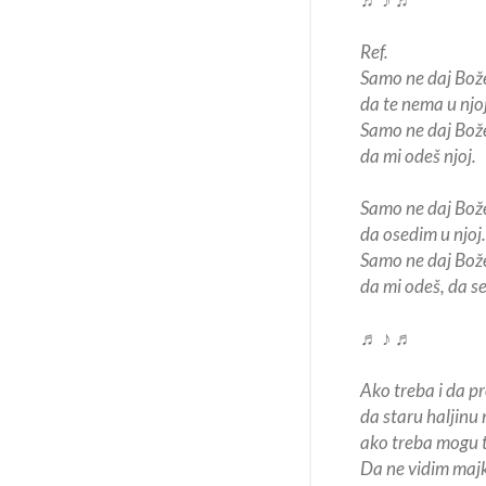
Ref.
Samo ne daj Bož
da te nema u njoj
Samo ne daj Bože
da mi odeš njoj.
Samo ne daj Bož
da osedim u njoj.
Samo ne daj Bož
da mi odeš, da se 
♬ ♪ ♬
Ako treba i da p
da staru haljinu
ako treba mogu 
Da ne vidim majk