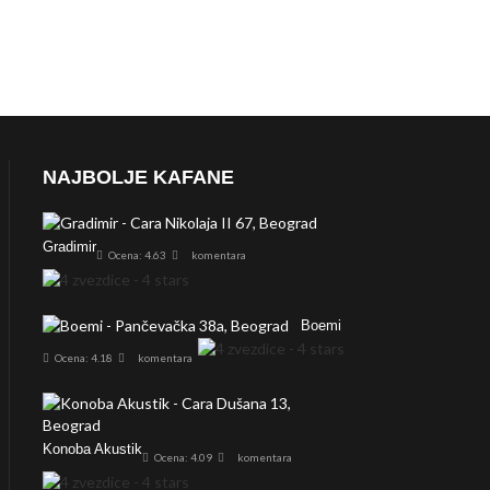
NAJBOLJE KAFANE
Gradimir
Ocena: 4.63
komentara
Boemi
Ocena: 4.18
komentara
Konoba Akustik
Ocena: 4.09
komentara