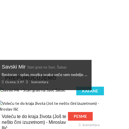
Savski Mir
Stari grad na Savi, Šabac
Restoran - splav, muzika svako veče sem nedelje. ...
PREPORUČUJEMO
Ocena: 3.97
komentara
KAFANE
PESME
Voleću te do kraja života (Još te
nešto čini izuzetnom) - Miroslav
komentara
Ilić