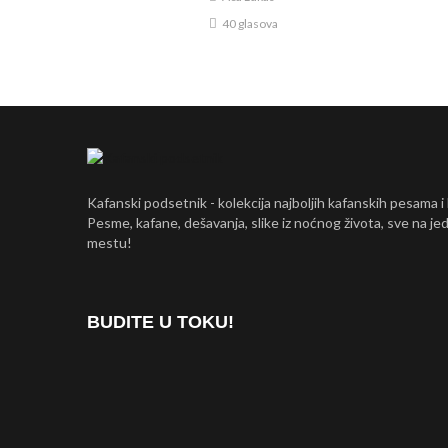
40 glasova
Kafanski podsetnik - kolekcija najboljih kafanskih pesama i
Pesme, kafane, dešavanja, slike iz noćnog života, sve na j
mestu!
BUDITE U TOKU!