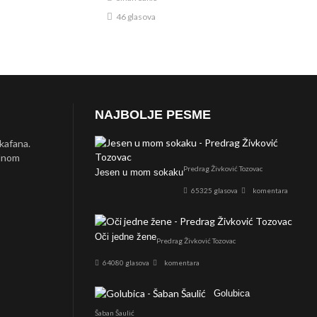
46 glasova
NAJBOLJE PESME
 kafana.
ednom
Predrag Živković Tozovac
Jesen u mom sokaku
65325 glasova
komentara
Oči jedne žene
Predrag Živković Tozovac
64080 glasova
komentara
Golubica
Šaban Šaulić