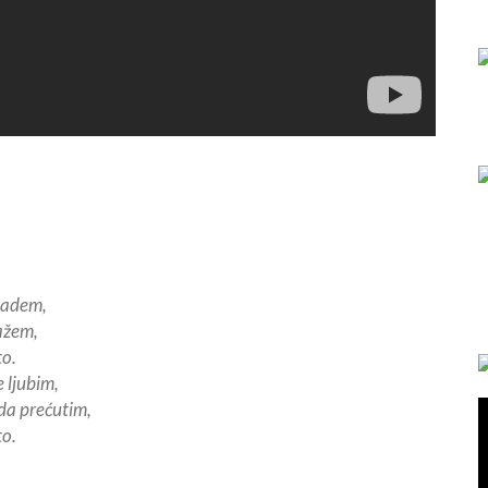
radem,
lažem,
to.
 ljubim,
da prećutim,
to.