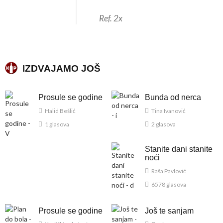
Ref. 2x
IZDVAJAMO JOŠ
Prosule se godine
Bunda od nerca
Halid Bešlić
Tina Ivanović
1 glasova
2 glasova
Stanite dani stanite
noći
Raša Pavlović
6578 glasova
Prosule se godine
Još te sanjam