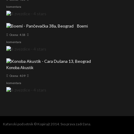
komentara
Boemi
Ocena: 4.18
komentara
Konoba Akustik
Ocena: 4.09
komentara
Kafanski podsetnik © Kopirajt 2014. Sva prava zadržana.