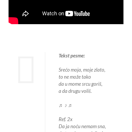
Tekst pesme:
Srećo moja, moje zlato,
to ne može tako
da u mome srcu goriš,
a da drugu voliš.
♬ ♪ ♬
Ref. 2x
Da ja noću nemam sna,