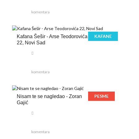
komentara
KAFANE
Kafana Šešir - Arse Teodorovića
22, Novi Sad
komentara
PESME
Nisam te se nagledao - Zoran
Gajić
komentara