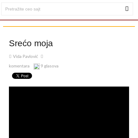
Srećo moja
Vida Pavlović
komentara
9 glasova