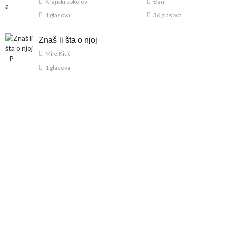
Krajiški sokolovi
Đani
1 glasova
36 glasova
Znaš li šta o njoj
Mile Kitić
1 glasova