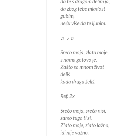
da te s drugom delim ja,
da zbog tebe mladost
gubim,
neću više da te ljubim.
♬ ♪ ♬
Srećo moja, zlato moje,
s nama gotovo je.
Zašto sa mnom život
deliš
kada drugu želiš.
Ref. 2x
Srećo moja, sreća nisi,
samo tuga ti si.
Zlato moje, zlato lažno,
idi nije važno.