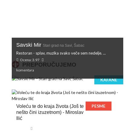
Savski Mir
Stari grad na Savi, Šabac
Restoran - splav, muzika svako veče sem nedelje. ...
Ocena: 3.97
PREPORUČUJEMO
komentara
KAFANE
PESME
Voleću te do kraja života (Još te
nešto čini izuzetnom) - Miroslav
Ilić