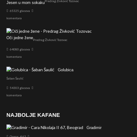
Predrag Živković Tozovac
Jesen u mom sokaku
65325 glasova
komentara
Oči jedne žene
Predrag Živković Tozovac
64080 glasova
komentara
Golubica
Šaban Šaulić
54303 glasova
komentara
NAJBOLJE KAFANE
Gradimir
Ocena: 4.63