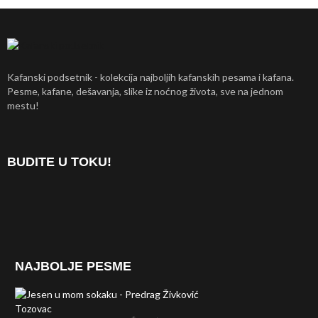
Kafanski podsetnik - kolekcija najboljih kafanskih pesama i kafana.
Pesme, kafane, dešavanja, slike iz noćnog života, sve na jednom
mestu!
BUDITE U TOKU!
NAJBOLJE PESME