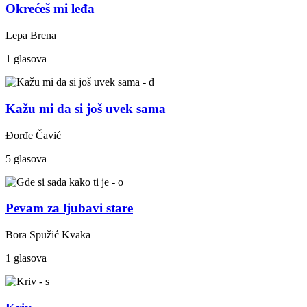
Okrećeš mi leđa
Lepa Brena
1 glasova
Kažu mi da si još uvek sama
Đorđe Čavić
5 glasova
Pevam za ljubavi stare
Bora Spužić Kvaka
1 glasova