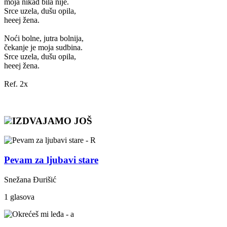
moja nikad bila nije.
Srce uzela, dušu opila,
heeej žena.
Noći bolne, jutra bolnija,
čekanje je moja sudbina.
Srce uzela, dušu opila,
heeej žena.
Ref. 2x
IZDVAJAMO JOŠ
Pevam za ljubavi stare
Snežana Đurišić
1 glasova