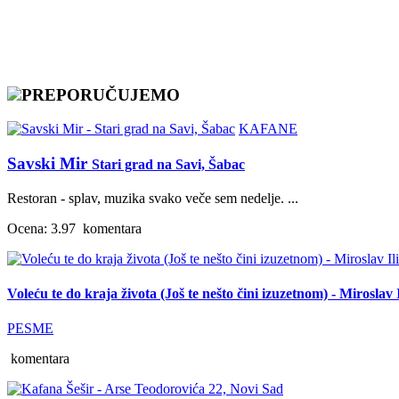
PREPORUČUJEMO
KAFANE
Savski Mir
Stari grad na Savi, Šabac
Restoran - splav, muzika svako veče sem nedelje. ...
Ocena: 3.97
komentara
Voleću te do kraja života (Još te nešto čini izuzetnom) - Miroslav I
PESME
komentara