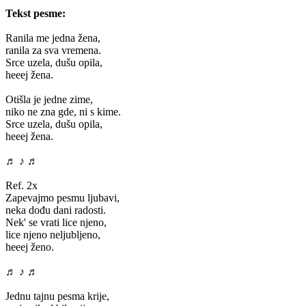
Tekst pesme:
Ranila me jedna žena,
ranila za sva vremena.
Srce uzela, dušu opila,
heeej žena.
Otišla je jedne zime,
niko ne zna gde, ni s kime.
Srce uzela, dušu opila,
heeej žena.
♬ ♪ ♬
Ref. 2x
Zapevajmo pesmu ljubavi,
neka dođu dani radosti.
Nek' se vrati lice njeno,
lice njeno neljubljeno,
heeej ženo.
♬ ♪ ♬
Jednu tajnu pesma krije,