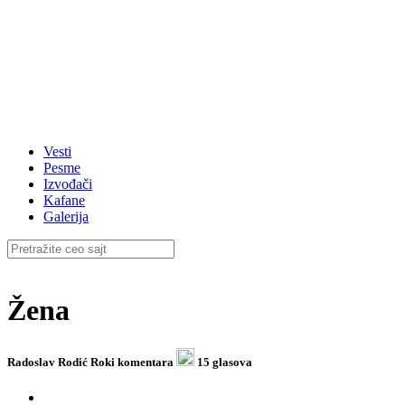
Vesti
Pesme
Izvođači
Kafane
Galerija
Žena
Radoslav Rodić Roki
komentara
15 glasova