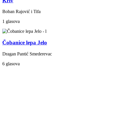
Kriv
Boban Rajović i Tifa
1 glasova
Čobanice lepa Jelo
Dragan Pantić Smederevac
6 glasova