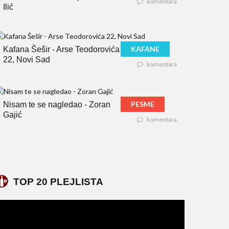
komentara
Ilić
KAFANE
Kafana Šešir - Arse Teodorovića
22, Novi Sad
komentara
PESME
Nisam te se nagledao - Zoran
Gajić
komentara
TOP 20 PLEJLISTA