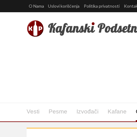
O Nama
Uslovi korišćenja
Politika privatnosti
Konta
Vesti
Pesme
Izvođači
Kafane