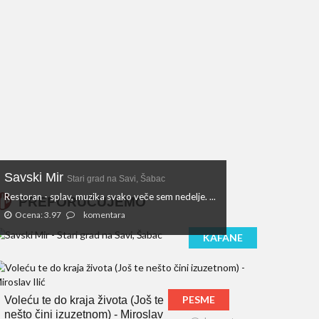
Savski Mir
Stari grad na Savi, Šabac
Restoran - splav, muzika svako veče sem nedelje. ...
PREPORUČUJEMO
Ocena: 3.97
komentara
KAFANE
PESME
Voleću te do kraja života (Još te
nešto čini izuzetnom) - Miroslav