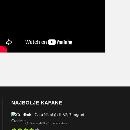
NAJBOLJE KAFANE
Gradimir
Ocena: 4.63
komentara