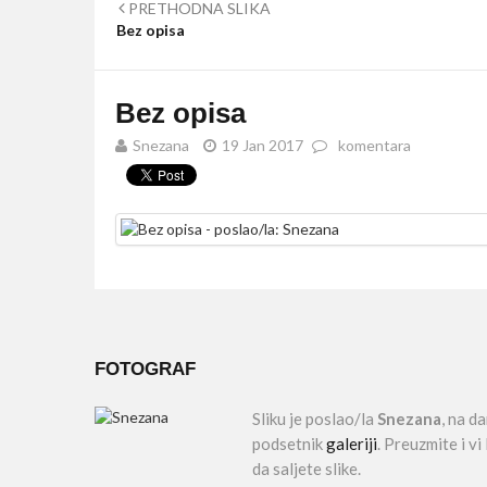
PRETHODNA SLIKA
Bez opisa
Bez opisa
Snezana
19 Jan 2017
komentara
FOTOGRAF
Sliku je poslao/la
Snezana
, na d
podsetnik
galeriji
. Preuzmite i v
da saljete slike.