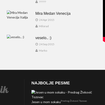
??????
Mira Medan Venecija
24 Apr 2015
Milorad
veselo.. :)
24 Sep 2015
Marko
NAJBOLJE PESME
Predrag Živković Tozovac
Jesen u mom sokaku