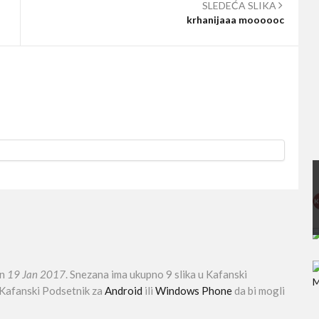
SLEDEĆA SLIKA
krhanijaaa moooooc
an
19 Jan 2017
. Snezana ima ukupno 9 slika u Kafanski
i Kafanski Podsetnik za
Android
ili
Windows Phone
da bi mogli