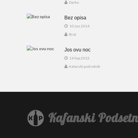
Darko
Bez opisa
10 Jun 2014
Brat
Jos ovu noc
14 Sep 2013
Kafanski podsetnik