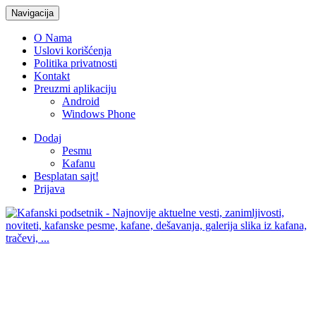
Navigacija
O Nama
Uslovi korišćenja
Politika privatnosti
Kontakt
Preuzmi aplikaciju
Android
Windows Phone
Dodaj
Pesmu
Kafanu
Besplatan sajt!
Prijava