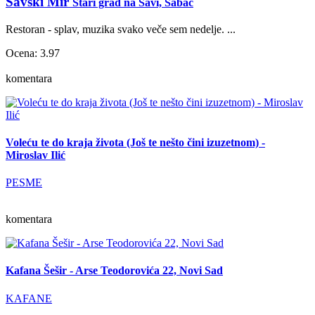
Savski Mir
Stari grad na Savi, Šabac
Restoran - splav, muzika svako veče sem nedelje. ...
Ocena: 3.97
komentara
Voleću te do kraja života (Još te nešto čini izuzetnom) -
Miroslav Ilić
PESME
komentara
Kafana Šešir - Arse Teodorovića 22, Novi Sad
KAFANE