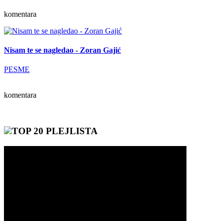
komentara
Nisam te se nagledao - Zoran Gajić
PESME
komentara
TOP 20 PLEJLISTA