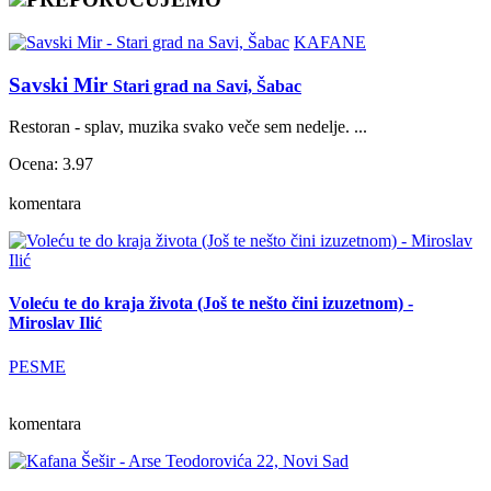
KAFANE
Savski Mir
Stari grad na Savi, Šabac
Restoran - splav, muzika svako veče sem nedelje. ...
Ocena: 3.97
komentara
Voleću te do kraja života (Još te nešto čini izuzetnom) -
Miroslav Ilić
PESME
komentara