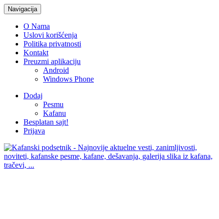
Navigacija
O Nama
Uslovi korišćenja
Politika privatnosti
Kontakt
Preuzmi aplikaciju
Android
Windows Phone
Dodaj
Pesmu
Kafanu
Besplatan sajt!
Prijava