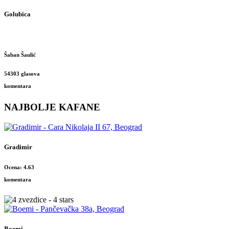
Golubica
Šaban Šaulić
54303 glasova
komentara
NAJBOLJE KAFANE
Gradimir
Ocena: 4.63
komentara
Boemi