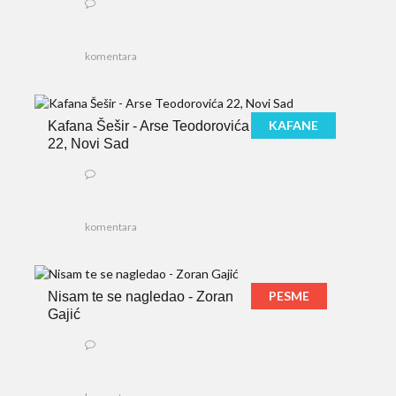
komentara
KAFANE
Kafana Šešir - Arse Teodorovića
22, Novi Sad
komentara
PESME
Nisam te se nagledao - Zoran
Gajić