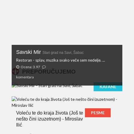
Savski Mir
Stari grad na Savi, Šabac
Restoran - splav, muzika svako veče sem nedelje. ...
Ocena: 3.97
PREPORUČUJEMO
komentara
KAFANE
PESME
Voleću te do kraja života (Još te
nešto čini izuzetnom) - Miroslav
Ilić