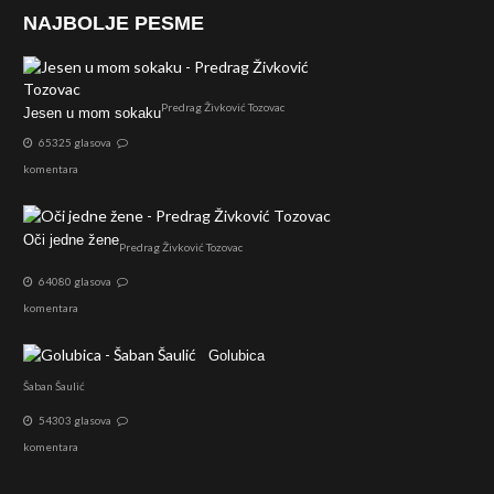
NAJBOLJE PESME
Predrag Živković Tozovac
Jesen u mom sokaku
65325 glasova
komentara
Oči jedne žene
Predrag Živković Tozovac
64080 glasova
komentara
Golubica
Šaban Šaulić
54303 glasova
komentara