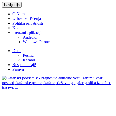
Navigacija
O Nama
Uslovi korišćenja
Politika privatnosti
Kontakt
Preuzmi aplikaciju
Android
Windows Phone
Dodaj
Pesmu
Kafanu
Besplatan sajt!
Prijava