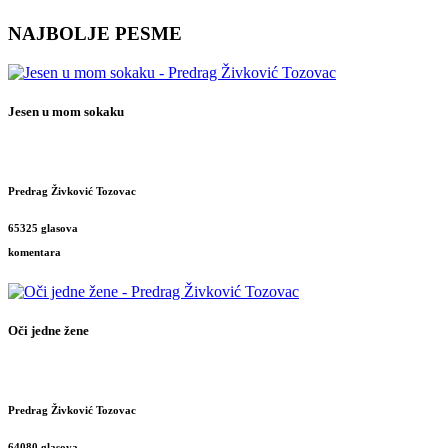
NAJBOLJE PESME
Jesen u mom sokaku
Predrag Živković Tozovac
65325 glasova
komentara
Oči jedne žene
Predrag Živković Tozovac
64080 glasova