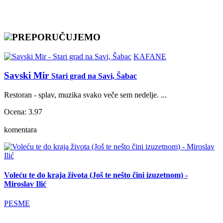
PREPORUČUJEMO
KAFANE
Savski Mir
Stari grad na Savi, Šabac
Restoran - splav, muzika svako veče sem nedelje. ...
Ocena: 3.97
komentara
Voleću te do kraja života (Još te nešto čini izuzetnom) -
Miroslav Ilić
PESME