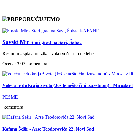
PREPORUČUJEMO
KAFANE
Savski Mir
Stari grad na Savi, Šabac
Restoran - splav, muzika svako veče sem nedelje. ...
Ocena: 3.97
komentara
Voleću te do kraja života (Još te nešto čini izuzetnom) - Miroslav I
PESME
komentara
Kafana Šešir - Arse Teodorovića 22, Novi Sad