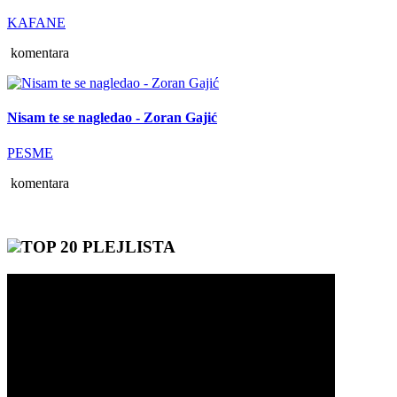
KAFANE
komentara
Nisam te se nagledao - Zoran Gajić
PESME
komentara
TOP 20 PLEJLISTA