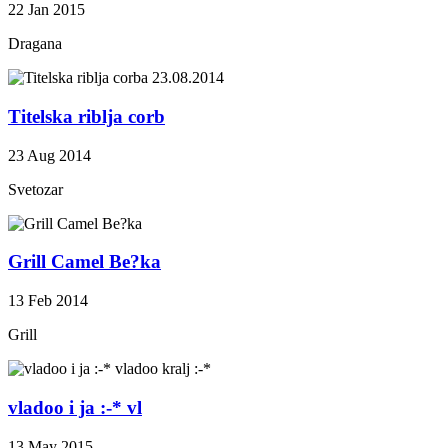
22 Jan 2015
Dragana
Titelska riblja corb
23 Aug 2014
Svetozar
Grill Camel Be?ka
13 Feb 2014
Grill
vladoo i ja :-* vl
13 May 2015