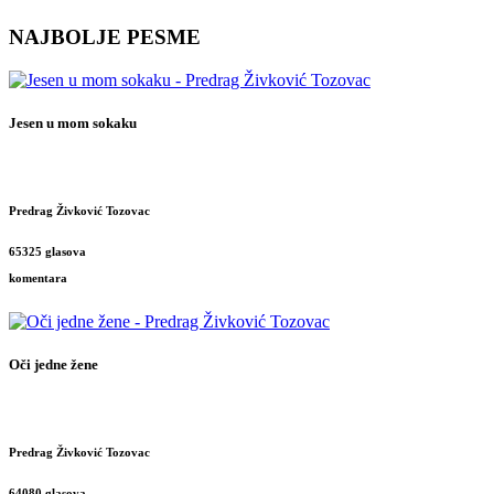
NAJBOLJE PESME
Jesen u mom sokaku
Predrag Živković Tozovac
65325 glasova
komentara
Oči jedne žene
Predrag Živković Tozovac
64080 glasova