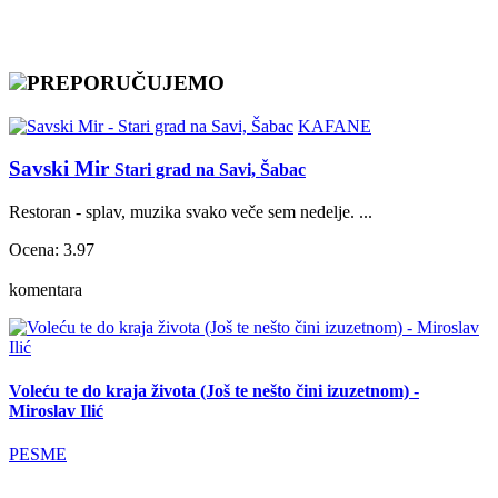
PREPORUČUJEMO
KAFANE
Savski Mir
Stari grad na Savi, Šabac
Restoran - splav, muzika svako veče sem nedelje. ...
Ocena: 3.97
komentara
Voleću te do kraja života (Još te nešto čini izuzetnom) -
Miroslav Ilić
PESME