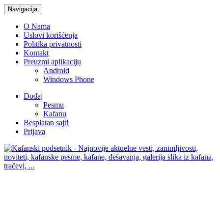
Navigacija
O Nama
Uslovi korišćenja
Politika privatnosti
Kontakt
Preuzmi aplikaciju
Android
Windows Phone
Dodaj
Pesmu
Kafanu
Besplatan sajt!
Prijava