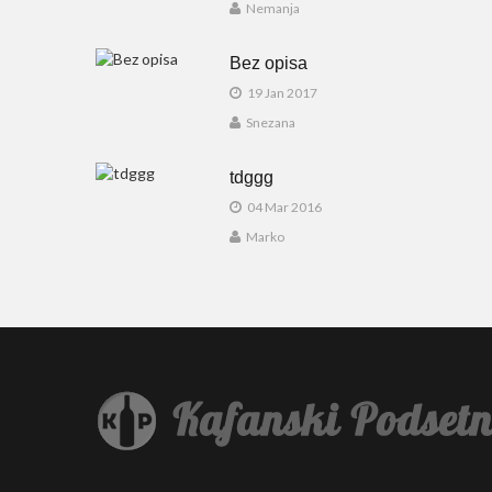
Nemanja
Bez opisa
19 Jan 2017
Snezana
tdggg
04 Mar 2016
Marko