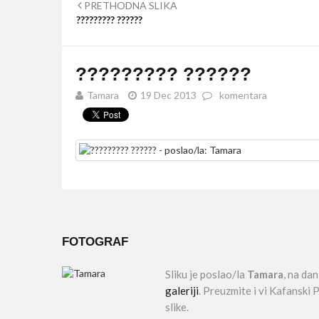
PRETHODNA SLIKA
????????? ??????
????????? ??????
Tamara
19 Dec 2013
komentara
FOTOGRAF
Sliku je poslao/la
Tamara
, na da
galeriji
. Preuzmite i vi Kafanski
slike.