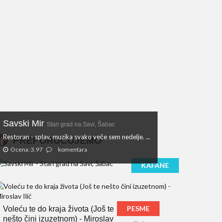
Savski Mir
Stari grad na Savi, Šabac
Restoran - splav, muzika svako veče sem nedelje. ...
PREPORUČUJEMO
Ocena: 3.97
komentara
KAFANE
PESME
Voleću te do kraja života (Još te
nešto čini izuzetnom) - Miroslav