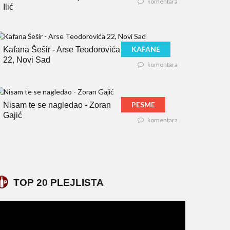
komentara
Ilić
KAFANE
Kafana Šešir - Arse Teodorovića
22, Novi Sad
komentara
PESME
Nisam te se nagledao - Zoran
Gajić
komentara
TOP 20 PLEJLISTA