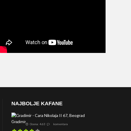
NAJBOLJE KAFANE
Gradimir
Ocena: 4.63
komentara