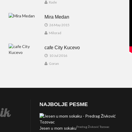
Rade
Mira Medan
26 May 2015
Milorad
cafe City Kucevo
10 Jul 2016
Goran
NAJBOLJE PESME
Predrag Živković Tozovac
Jesen u mom sokaku