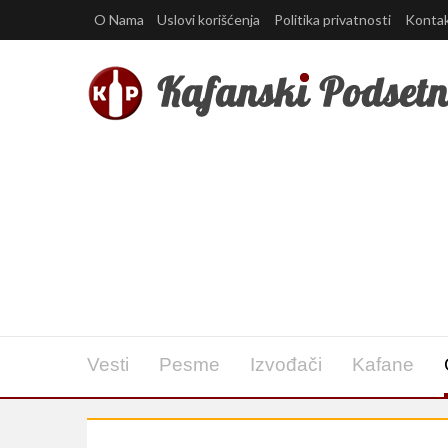
O Nama
Uslovi korišćenja
Politika privatnosti
Konta
Vesti
Pesme
Izvođači
Kafane