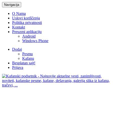
Navigacija
O Nama
Uslovi korišćenja
Politika privatnosti
Kontakt
Preuzmi aplikaciju
Android
Windows Phone
Dodaj
Pesmu
Kafanu
Besplatan sajt!
Prijava