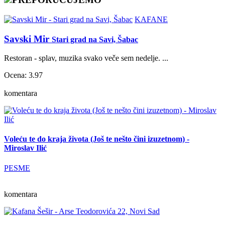
KAFANE
Savski Mir
Stari grad na Savi, Šabac
Restoran - splav, muzika svako veče sem nedelje. ...
Ocena: 3.97
komentara
Voleću te do kraja života (Još te nešto čini izuzetnom) -
Miroslav Ilić
PESME
komentara