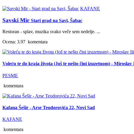
KAFANE
Savski Mir
Stari grad na Savi, Šabac
Restoran - splav, muzika svako veče sem nedelje. ...
Ocena: 3.97
komentara
Voleću te do kraja života (Još te nešto čini izuzetnom) - Miroslav I
PESME
komentara
Kafana Šešir - Arse Teodorovića 22, Novi Sad
KAFANE
komentara