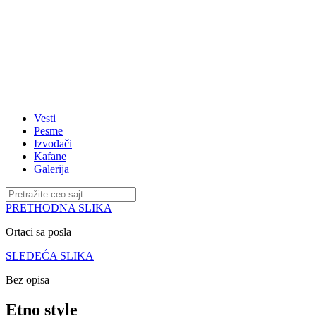
Vesti
Pesme
Izvođači
Kafane
Galerija
PRETHODNA SLIKA
Ortaci sa posla
SLEDEĆA SLIKA
Bez opisa
Etno style