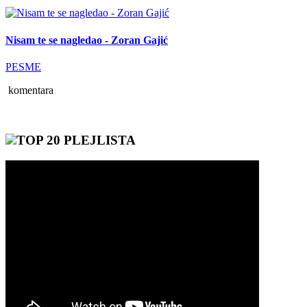
Nisam te se nagledao - Zoran Gajić
PESME
komentara
TOP 20 PLEJLISTA