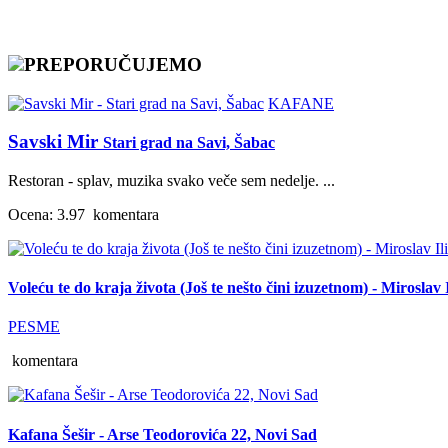
PREPORUČUJEMO
KAFANE
Savski Mir
Stari grad na Savi, Šabac
Restoran - splav, muzika svako veče sem nedelje. ...
Ocena: 3.97
komentara
Voleću te do kraja života (Još te nešto čini izuzetnom) - Miroslav I
PESME
komentara
Kafana Šešir - Arse Teodorovića 22, Novi Sad