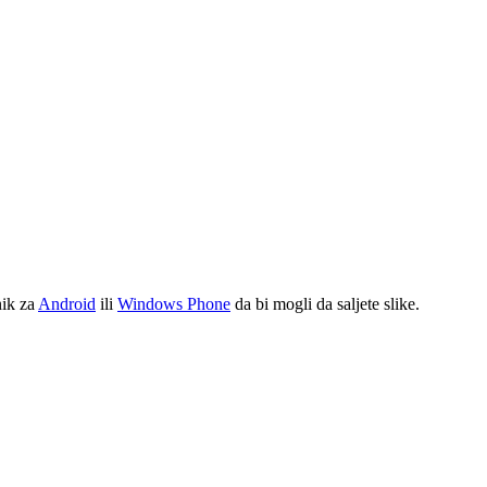
nik za
Android
ili
Windows Phone
da bi mogli da saljete slike.