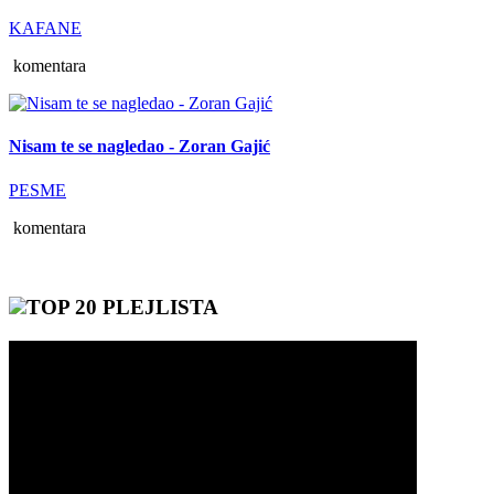
KAFANE
komentara
Nisam te se nagledao - Zoran Gajić
PESME
komentara
TOP 20 PLEJLISTA