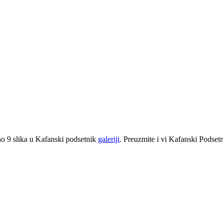
o 9 slika u Kafanski podsetnik
galeriji
. Preuzmite i vi Kafanski Podset