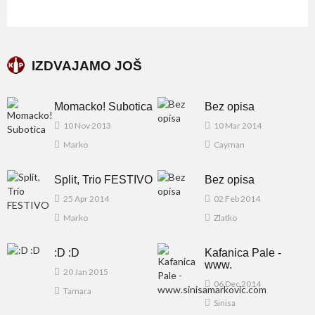
IZDVAJAMO JOŠ
Momacko! Subotica
Bez opisa
10 Nov 2013
10 Mar 2014
Marko
Cayman
Split, Trio FESTIVO
Bez opisa
25 Apr 2014
02 Feb 2014
Marko
Zlatko
:D :D
Kafanica Pale -
www.
20 Jan 2015
06 Dec 2014
Tamara
Sinisa