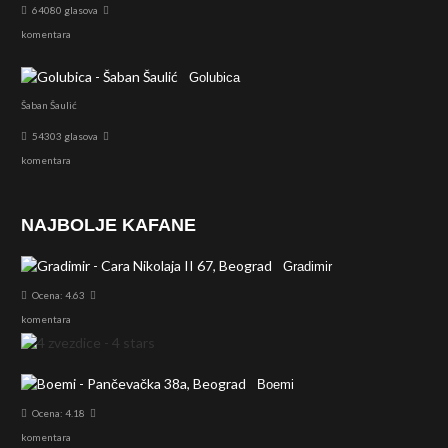
64080 glasova
komentara
Golubica
Šaban Šaulić
54303 glasova
komentara
NAJBOLJE KAFANE
Gradimir
Ocena: 4.63
komentara
Boemi
Ocena: 4.18
komentara