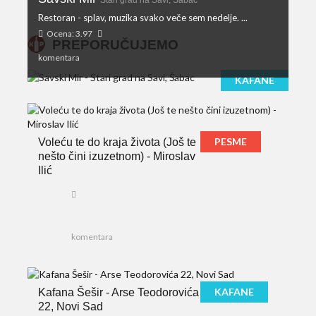
Restoran - splav, muzika svako veče sem nedelje. ...
Ocena: 3.97
PREPORUČUJEMO
komentara
KAFANE
PESME
Voleću te do kraja života (Još te
nešto čini izuzetnom) - Miroslav
Ilić
komentara
KAFANE
Kafana Šešir - Arse Teodorovića
22, Novi Sad