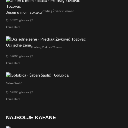
Predrag Živković Tozovac
Jesen u mom sokaku
65325 glasova
komentara
Oči jedne žene
Predrag Živković Tozovac
64080 glasova
komentara
Golubica
Šaban Šaulić
54303 glasova
komentara
NAJBOLJE KAFANE