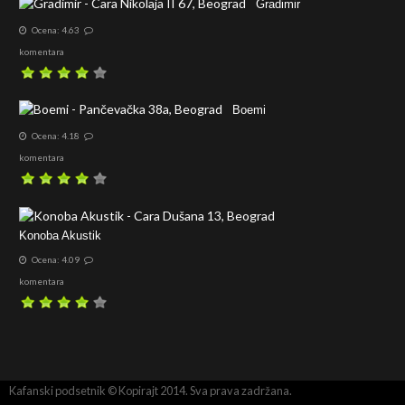
Gradimir
Ocena: 4.63
komentara
Boemi
Ocena: 4.18
komentara
Konoba Akustik
Ocena: 4.09
komentara
Kafanski podsetnik © Kopirajt 2014. Sva prava zadržana.