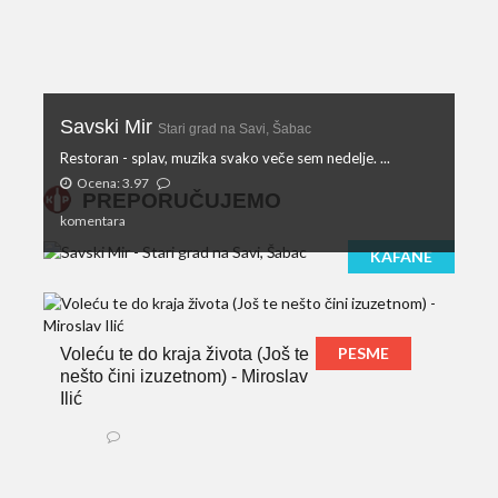
Savski Mir
Stari grad na Savi, Šabac
Restoran - splav, muzika svako veče sem nedelje. ...
Ocena: 3.97
PREPORUČUJEMO
komentara
KAFANE
PESME
Voleću te do kraja života (Još te
nešto čini izuzetnom) - Miroslav
Ilić