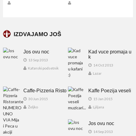
IZDVAJAMO JOŠ
Jos ovu noc
Kad vuce promaja u
k
13 Sep 2013
14 Oct 2013
Kafanski podsetnik
Lazar
Caffe-Pizzeria Risto
Kaffe Poezija veseli
30 Jun 2015
15 Jan 2015
Željko
Ljiljana
Jos ovu noc
14 Sep 2013