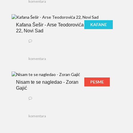
komentara
KAFANE
Kafana Šešir - Arse Teodorovića
22, Novi Sad
komentara
PESME
Nisam te se nagledao - Zoran
Gajić
komentara