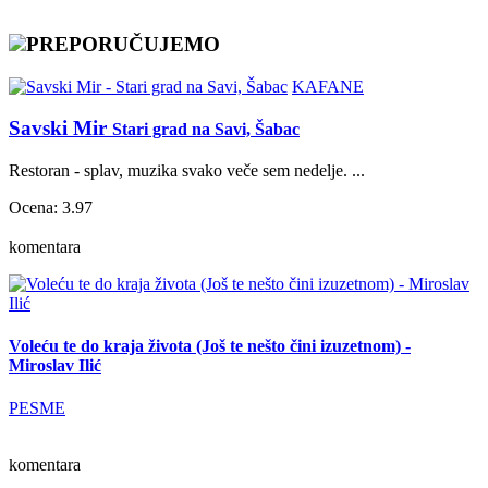
PREPORUČUJEMO
KAFANE
Savski Mir
Stari grad na Savi, Šabac
Restoran - splav, muzika svako veče sem nedelje. ...
Ocena: 3.97
komentara
Voleću te do kraja života (Još te nešto čini izuzetnom) -
Miroslav Ilić
PESME
komentara