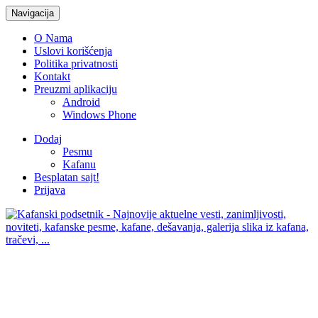
Navigacija
O Nama
Uslovi korišćenja
Politika privatnosti
Kontakt
Preuzmi aplikaciju
Android
Windows Phone
Dodaj
Pesmu
Kafanu
Besplatan sajt!
Prijava