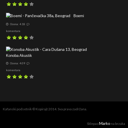
Boemi
Ocena: 4.18
komentara
Konoba Akustik
Ocena: 4.09
komentara
Kafanski podsetnik © Kopirajt 2014. Sva prava zadržana.
Marko
Sklepao
na brzaka