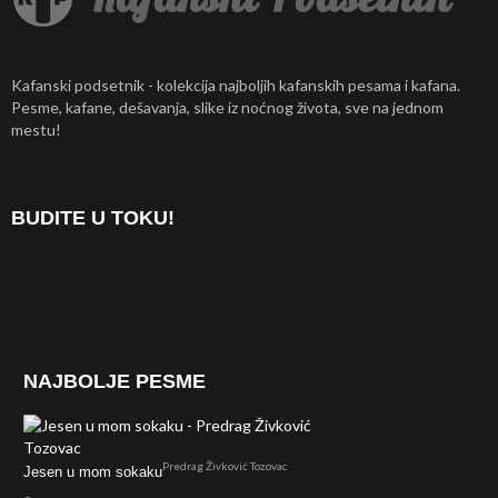
Kafanski podsetnik - kolekcija najboljih kafanskih pesama i kafana.
Pesme, kafane, dešavanja, slike iz noćnog života, sve na jednom
mestu!
BUDITE U TOKU!
NAJBOLJE PESME
Predrag Živković Tozovac
Jesen u mom sokaku