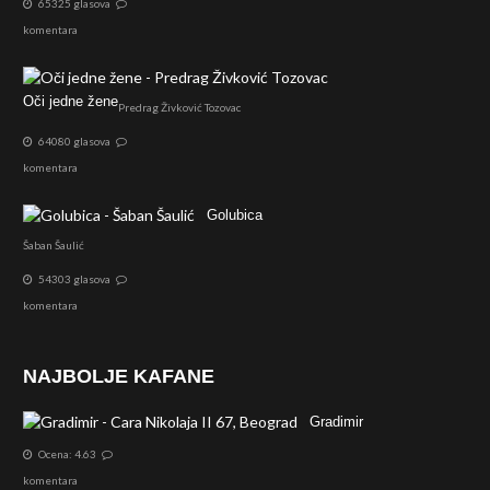
65325 glasova
komentara
Oči jedne žene
Predrag Živković Tozovac
64080 glasova
komentara
Golubica
Šaban Šaulić
54303 glasova
komentara
NAJBOLJE KAFANE
Gradimir
Ocena: 4.63
komentara