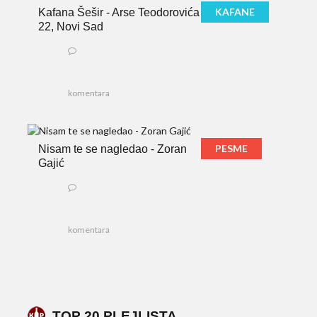
KAFANE
Kafana Šešir - Arse Teodorovića
22, Novi Sad
komentara
PESME
Nisam te se nagledao - Zoran
Gajić
komentara
TOP 20 PLEJLISTA