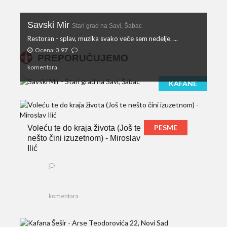
Savski Mir
Stari grad na Savi, Šabac
Restoran - splav, muzika svako veče sem nedelje. ...
Ocena: 3.97
PREPORUČUJEMO
komentara
KAFANE
PESME
Voleću te do kraja života (Još te
nešto čini izuzetnom) - Miroslav
Ilić
komentara