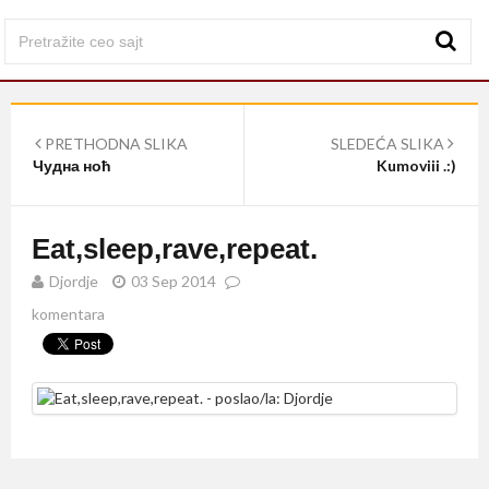
PRETHODNA SLIKA
SLEDEĆA SLIKA
Чудна ноћ
Kumoviii .:)
Eat,sleep,rave,repeat.
Djordje
03 Sep 2014
komentara