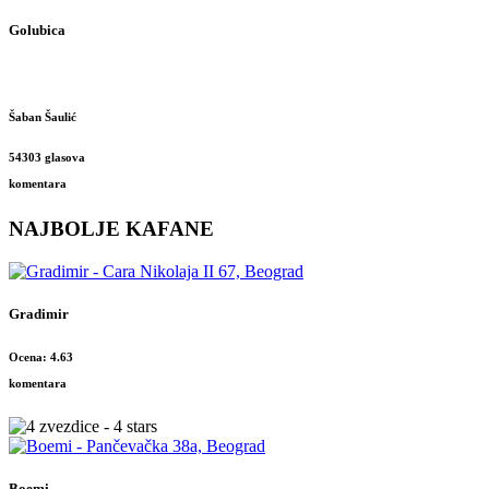
Golubica
Šaban Šaulić
54303 glasova
komentara
NAJBOLJE KAFANE
Gradimir
Ocena: 4.63
komentara
Boemi