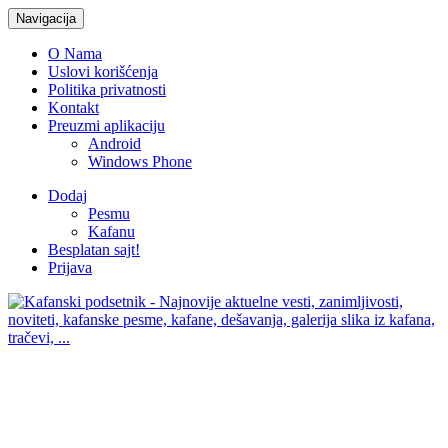
Navigacija
O Nama
Uslovi korišćenja
Politika privatnosti
Kontakt
Preuzmi aplikaciju
Android
Windows Phone
Dodaj
Pesmu
Kafanu
Besplatan sajt!
Prijava