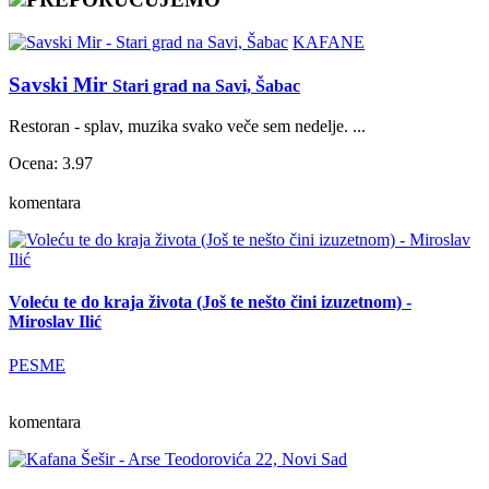
KAFANE
Savski Mir
Stari grad na Savi, Šabac
Restoran - splav, muzika svako veče sem nedelje. ...
Ocena: 3.97
komentara
Voleću te do kraja života (Još te nešto čini izuzetnom) -
Miroslav Ilić
PESME
komentara